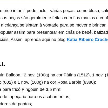
 tricô infantil pode incluir várias peças, como blusa, cal
sas peças são geralmente feitas com fios macios e conf
a criança se sintam à vontade para se mover e brincar. O 
opular assim para presentear em chás de bebê, batizad
ciais. Assim, aprenda aqui no blog
Katia Ribeiro Croch
AL
in Balloon : 2 nov. (100g) na cor Pátina (1512), 1 nov. (
 (002) e 1 nov. (100g) na cor Rosa Barbie (8380);
 para tricô Pingouin de 3,5 mm;
a de tapeçaria para os acabamentos;
dores de pontos;