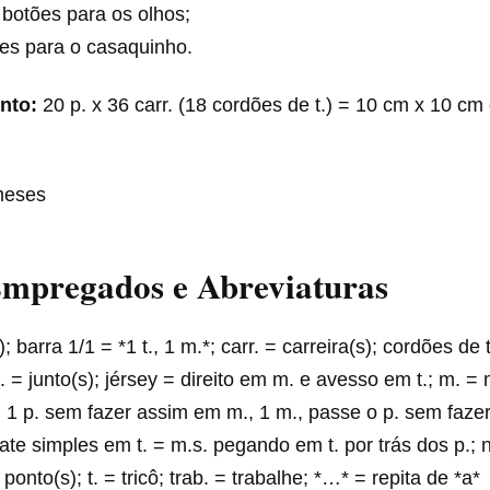
 botões para os olhos;
es para o casaquinho.
nto:
20 p. x 36 carr. (18 cordões de t.) = 10 cm x 10 c
meses
Empregados e Abreviaturas
; barra 1/1 = *1 t., 1 m.*; carr. = carreira(s); cordões de t
. = junto(s); jérsey = direito em m. e avesso em t.; m. =
 1 p. sem fazer assim em m., 1 m., passe o p. sem faze
mate simples em t. = m.s. pegando em t. por trás dos p.; 
 ponto(s); t. = tricô; trab. = trabalhe; *…* = repita de *a*