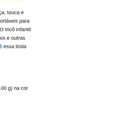
ça, touca e
ortáveis para
tricô infantil
os e outras
ê
essa linda
100 g) na cor