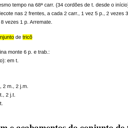
esmo tempo na 68ª carr. (34 cordões de t. desde o início
ecote nas 2 frentes, a cada 2 carr., 1 vez 5 p., 2 vezes 3
. 8 vezes 1 p. Arremate.
njunto
de
tricô
na monte 6 p. e trab.:
o): em t.
.
, 2 m., 2 j.m.
., 2 j.t.
t.
m e acabamentos
do conjunto de 