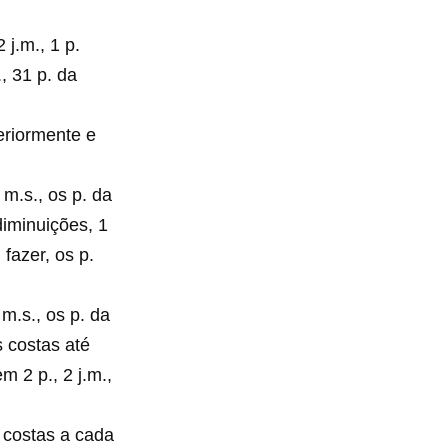
 j.m., 1 p.
, 31 p. da
eriormente e
 m.s., os p. da
diminuições, 1
 fazer, os p.
 m.s., os p. da
s costas até
m 2 p., 2 j.m.,
 costas a cada