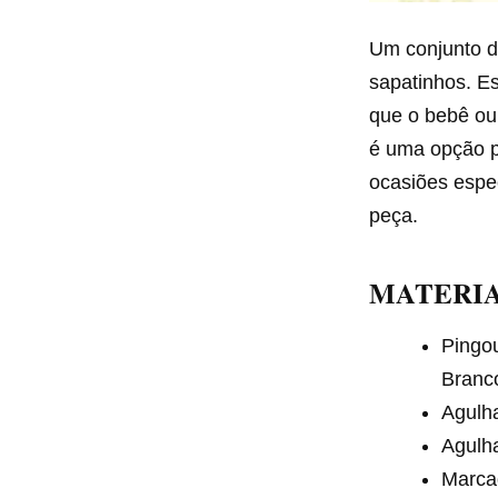
Um conjunto de
sapatinhos. Es
que o bebê ou 
é uma opção p
ocasiões espe
peça.
M
ATERI
Pingou
Branco
Agulha
Agulh
Marca