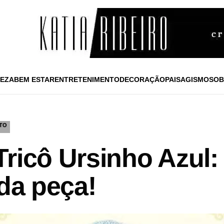
EZA
BEM ESTAR
ENTRETENIMENTO
DECORAÇÃO
PAISAGISMO
SOB
TO
Tricô Ursinho Azul:
nda peça!