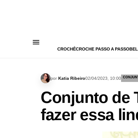
Pular
para
o
conteúdo
CROCHÊ
CROCHE PASSO A PASSO
BEL
CONJUN
por
Katia Ribeiro
02/04/2023, 10:00
Conjunto de 
fazer essa li