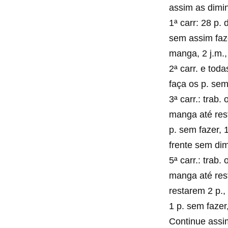
assim as dimi
1ª carr: 28 p. 
sem assim fazer
manga, 2 j.m., 
2ª carr. e tod
faça os p. se
3ª carr.: trab.
manga até rest
p. sem fazer, 
frente sem di
5ª carr.: trab.
manga até rest
restarem 2 p., 
1 p. sem fazer,
Continue assim