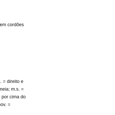
m em cordões
. = direito e
 meia; m.s. =
r por cima do
nov. =