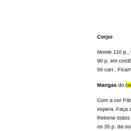
Corpo
Monte 110 p., 
90 p. em cordõ
50 carr.. Fica
Mangas
do
co
Com a cor Pát
espera. Faça a
Retome todos o
os 35 p. da ou