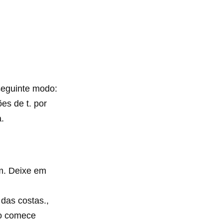
 seguinte modo:
es de t. por
.
cm. Deixe em
 das costas.,
so comece