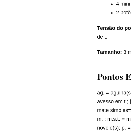
4 mini
2 botõ
Tensão do po
de t.
Tamanho:
3 
Pontos 
ag. = agulha(s)
avesso em t.; j
mate simples=
m. ; m.s.t. = 
novelo(s); p. =