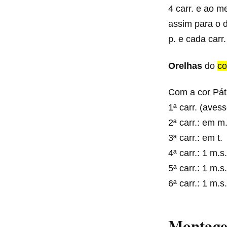
4 carr. e ao m
assim para o d
p. e cada carr
Orelhas
do
co
Com a cor Páti
1ª carr. (avess
2ª carr.: em m
3ª carr.: em t.
4ª carr.: 1 m.s.
5ª carr.: 1 m.s.t
6ª carr.: 1 m.s.
Montage