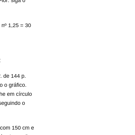
Flor: siga o
 nº 1,25 = 30
:
. de 144 p.
o o gráfico.
lhe em círculo
 seguindo o
s com 150 cm e