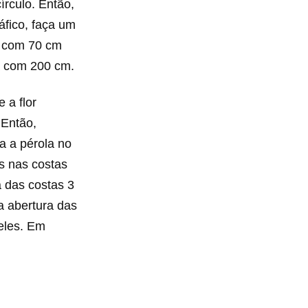
írculo. Então,
áfico, faça um
 a com 70 cm
a com 200 cm.
 a flor
 Então,
da a pérola no
as nas costas
a das costas 3
da abertura das
eles. Em