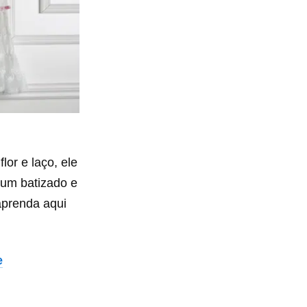
or e laço, ele
 um batizado e
aprenda aqui
e