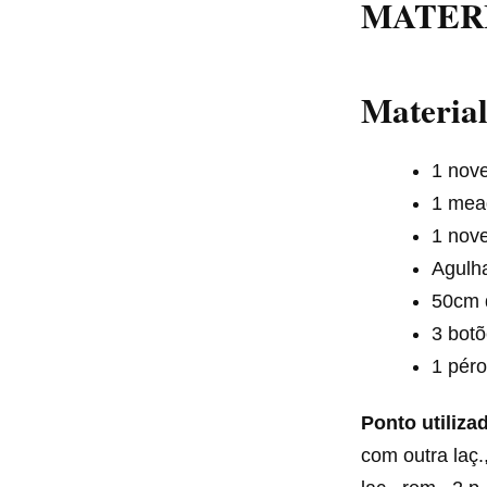
MATER
Material
1 nove
1 mead
1 nove
Agulha
50cm 
3 bot
1 péro
Ponto utiliza
com outra laç.,