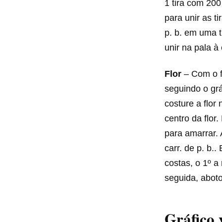
1 tira com 200
para unir as t
p. b. em uma t
unir na pala 
Flor
– Com o fi
seguindo o grá
costure a flor
centro da flor.
para amarrar. 
carr. de p. b.
costas, o 1º 
seguida, aboto
Gráfico 