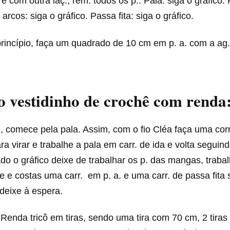
. e com outra laç., rem. todos os p.. Pala: siga o gráfico. 
 arcos: siga o gráfico. Passa fita: siga o gráfico.
rincípio, faça um quadrado de 10 cm em p. a. com a ag.
 vestidinho de crochê com renda
 comece pela pala. Assim, com o fio Cléa faça uma corr
ra virar e trabalhe a pala em carr. de ida e volta seguind
do o gráfico deixe de trabalhar os p. das mangas, traba
te e costas uma carr. em p. a. e uma carr. de passa fita
 deixe à espera.
 Renda tricô em tiras, sendo uma tira com 70 cm, 2 tira