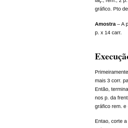
laç., rem., 2 p
gráfico. Pto de
Amostra
– A p
p. x 14 carr.
Execução
Primeiramente,
mais 3 corr. pa
Então, termina
nos p. da fren
gráfico rem. e
Entao, corte a