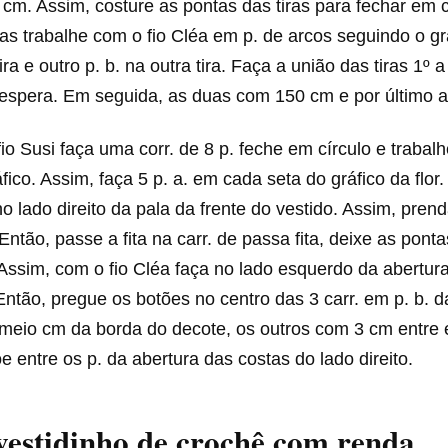
 cm. Assim, costure as pontas das tiras para fechar em c
iras trabalhe com o fio Cléa em p. de arcos seguindo o gr
ira e outro p. b. na outra tira. Faça a união das tiras 1º
à espera. Em seguida, as duas com 150 cm e por último 
o Susi faça uma corr. de 8 p. feche em círculo e trabalhe
fico. Assim, faça 5 p. a. em cada seta do gráfico da flor.
 no lado direito da pala da frente do vestido. Assim, pren
 Então, passe a fita na carr. de passa fita, deixe as pont
Assim, com o fio Cléa faça no lado esquerdo da abertur
. Então, pregue os botões no centro das 3 carr. em p. b. 
a meio cm da borda do decote, os outros com 3 cm entre 
e entre os p. da abertura das costas do lado direito.
vestidinho de crochê com renda