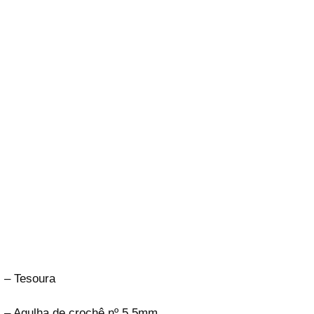
– Tesoura
– Agulha de crochê nº 5,5mm