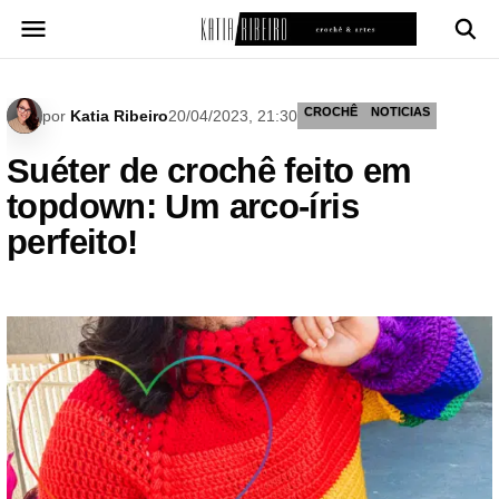
Pular
para
o
conteúdo
CROCHÊ
NOTICIAS
por
Katia Ribeiro
20/04/2023, 21:30
Suéter de crochê feito em
topdown: Um arco-íris
perfeito!