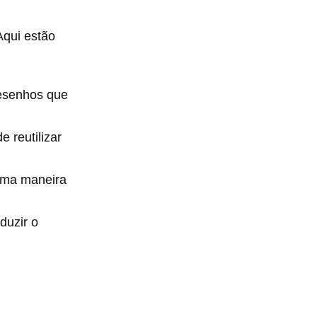
Aqui estão
esenhos que
 reutilizar
 uma maneira
duzir o