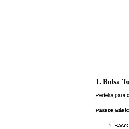
1. Bolsa T
Perfeita para o
Passos Básic
Base: