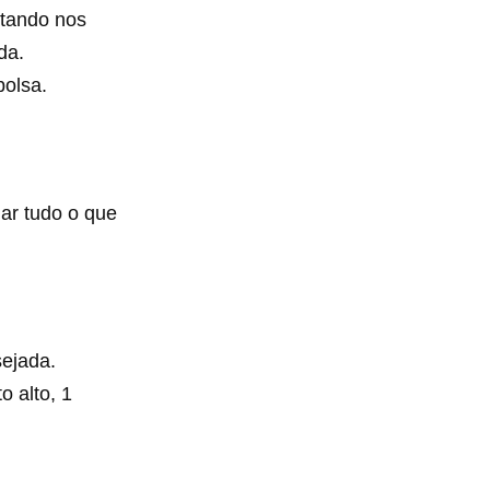
ntando nos
da.
bolsa.
gar tudo o que
sejada.
o alto, 1