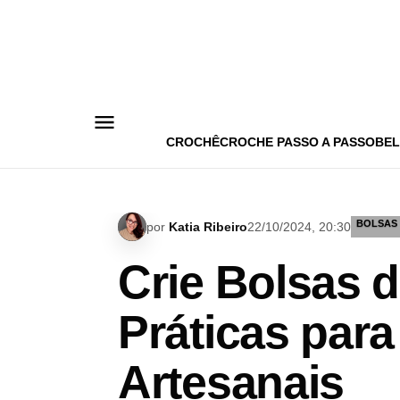
Pular
para
o
conteúdo
CROCHÊ
CROCHE PASSO A PASSO
BEL
BOLSAS
por
Katia Ribeiro
22/10/2024, 20:30
Crie Bolsas d
Práticas par
Artesanais