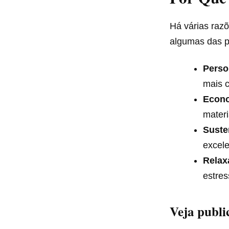
Há várias razõ
algumas das pr
Perso
mais 
Econ
materi
Suste
excele
Relax
estres
Veja publi