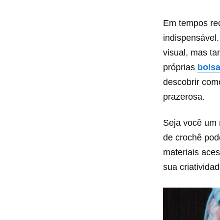
Em tempos rec
indispensável
visual, mas ta
próprias
bols
descobrir como
prazerosa.
Seja você um 
de crochê pod
materiais aces
sua criatividad