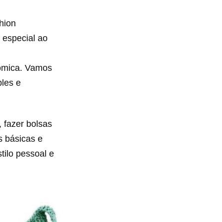
hion
 especial ao
nômica. Vamos
les e
 fazer bolsas
s básicas e
tilo pessoal e