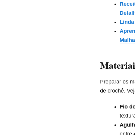
Recei
Detal
Linda
Apren
Malh
Materiai
Preparar os m
de crochê. Vej
Fio d
textur
Agulh
entre