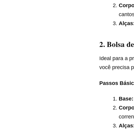
Corpo
cantos
Alças
2. Bolsa d
Ideal para a p
você precisa 
Passos Básic
Base:
Corpo
corren
Alças