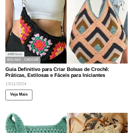
69
Views
◉
BOLSAS
CROCHÊ
Guia Definitivo para Criar Bolsas de Crochê:
Práticas, Estilosas e Fáceis para Iniciantes
13/11/2024
Veja Mais