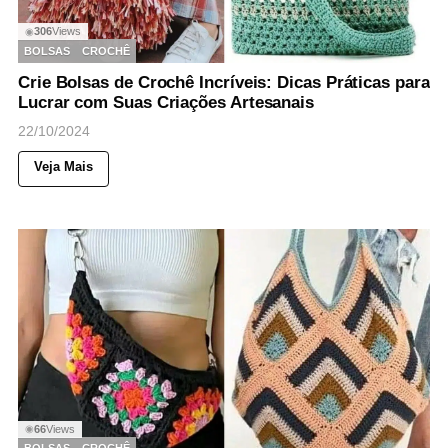
306
Views
◉
BOLSAS
CROCHÊ
Crie Bolsas de Crochê Incríveis: Dicas Práticas para
Lucrar com Suas Criações Artesanais
22/10/2024
Veja Mais
66
Views
◉