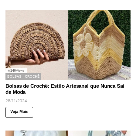
146
Views
◉
BOLSAS
CROCHÊ
Bolsas de Crochê: Estilo Artesanal que Nunca Sai
de Moda
28/11/2024
Veja Mais