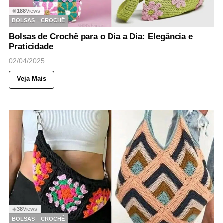
188
Views
◉
BOLSAS
CROCHÊ
Bolsas de Crochê para o Dia a Dia: Elegância e
Praticidade
02/04/2025
Veja Mais
38
Views
◉
BOLSAS
CROCHÊ