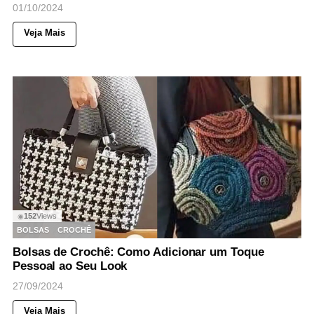
01/10/2024
Veja Mais
152
Views
◉
BOLSAS
CROCHÊ
Bolsas de Crochê: Como Adicionar um Toque
Pessoal ao Seu Look
27/09/2024
Veja Mais