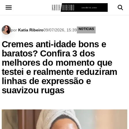
Pular
para
o
conteúdo
NOTICIAS
por
Katia Ribeiro
09/07/2026, 15:39
Cremes anti-idade bons e
baratos? Confira 3 dos
melhores do momento que
testei e realmente reduziram
linhas de expressão e
suavizou rugas