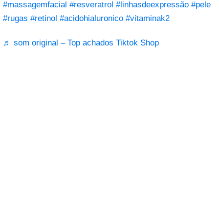
#massagemfacial
#resveratrol
#linhasdeexpressão
#pele
#rugas
#retinol
#acidohialuronico
#vitaminak2
♬ som original – Top achados Tiktok Shop