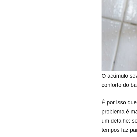
O acúmulo sev
conforto do ba
É por isso que
problema é m
um detalhe: s
tempos faz par