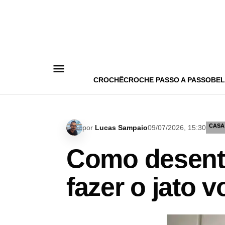
Pular
para
o
conteúdo
CROCHÊ
CROCHE PASSO A PASSO
BEL
CASA
por
Lucas Sampaio
09/07/2026, 15:30
Como desentu
fazer o jato 