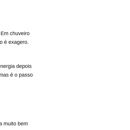
. Em chuveiro
ão é exagero.
energia depois
 mas é o passo
na muito bem