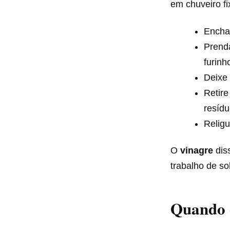
em chuveiro fi
Encha
Prenda
furinh
Deixe 
Retire
resíd
Religu
O
vinagre
diss
trabalho de sol
Quando 