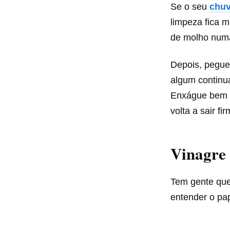
Se o seu
chuv
limpeza fica 
de molho numa
Depois, pegu
algum continua
Enxágue bem e
volta a sair fir
Vinagre 
Tem gente que
entender o pa