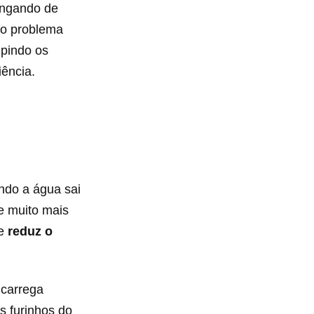
ingando de
e o problema
upindo os
iência.
ndo a água sai
me muito mais
 e
reduz o
 carrega
s furinhos do