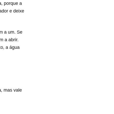
a, porque a
hador e deixe
um a um. Se
 a abrir.
to, a água
a, mas vale