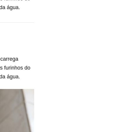
da água.
 carrega
s furinhos do
da água.