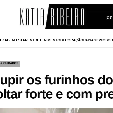
EZA
BEM ESTAR
ENTRETENIMENTO
DECORAÇÃO
PAISAGISMO
SOB
 & CUIDADOS
pir os furinhos do
voltar forte e com p