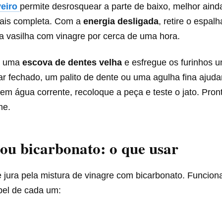
eiro
permite desrosquear a parte de baixo, melhor aind
mais completa. Com a
energia desligada
, retire o espal
 vasilha com vinagre por cerca de uma hora.
e uma
escova de dentes velha
e esfregue os furinhos 
r fechado, um palito de dente ou uma agulha fina ajudam
m água corrente, recoloque a peça e teste o jato. Pron
me.
ou bicarbonato: o que usar
 jura pela mistura de vinagre com bicarbonato. Funcion
pel de cada um: