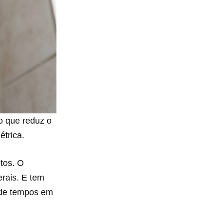
o que reduz o
étrica.
ntos. O
erais. E tem
a de tempos em