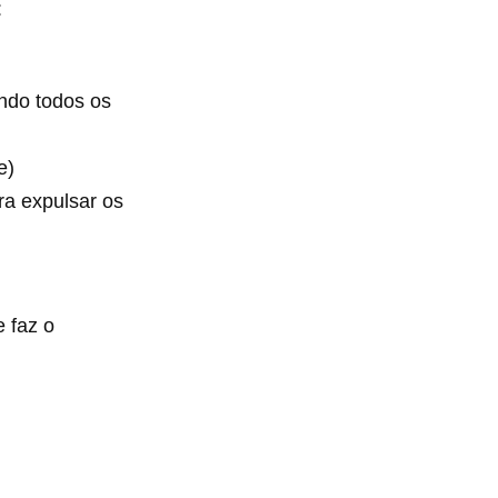
:
ndo todos os
e)
ra expulsar os
e faz o