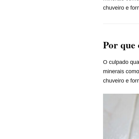
chuveiro e f
Por que 
O culpado qu
minerais como
chuveiro e f