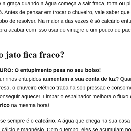
 a graça quando a água começa a sair fraca, torta ou p
ó. Antes de pensar em trocar o chuveiro, vale saber qu
bo de resolver. Na maioria das vezes é só calcário ent
á pra acabar com isso usando vinagre e um pouco de pac
o jato fica fraco?
URO: O entupimento pesa no seu bolso!
furinhos entupidos
aumentam a sua conta de luz
? Qua
presa, o chuveiro elétrico trabalha sob pressão e conso
conseguir aquecer. Limpar o espalhador melhora o fluxo
rico
na mesma hora!
ase sempre é o
calcário
. A água que chega na sua casa
 cálcio e magnésio. Com o tempo, eles se acumulam no