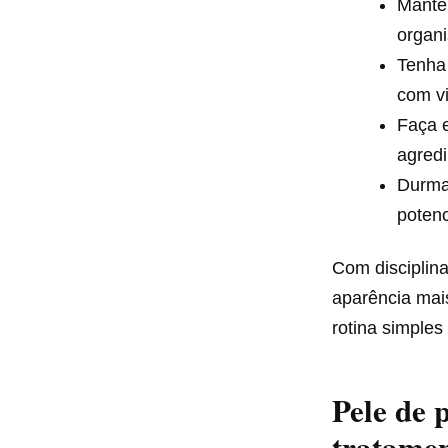
Mante
organ
Tenha 
com vi
Faça 
agredi
Durma
potenc
Com disciplin
aparência mais
rotina simples
Pele de 
tratamen