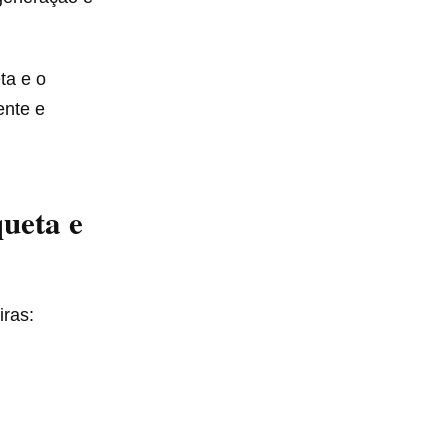
ta e o
ente e
queta e
iras: