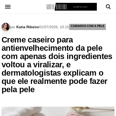
Pular
para
o
conteúdo
CUIDADOS COM A PELE
por
Katia Ribeiro
01/07/2026, 10:15
Creme caseiro para
antienvelhecimento da pele
com apenas dois ingredientes
voltou a viralizar, e
dermatologistas explicam o
que ele realmente pode fazer
pela pele