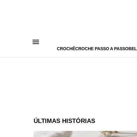
Pular
para
o
conteúdo
CROCHÊ
CROCHE PASSO A PASSO
BEL
ÚLTIMAS HISTÓRIAS