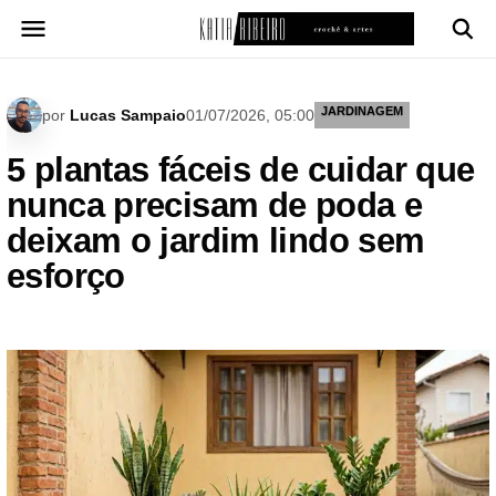
Pular
para
o
conteúdo
JARDINAGEM
por
Lucas Sampaio
01/07/2026, 05:00
5 plantas fáceis de cuidar que
nunca precisam de poda e
deixam o jardim lindo sem
esforço