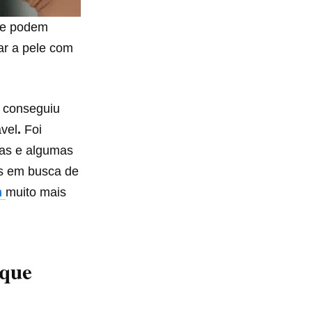
, e podem
xar a pele com
 conseguiu
ável
.
Foi
gas e algumas
is em busca de
m
muito mais
 que