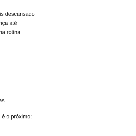
ais descansado
nça até
a rotina
as.
 é o próximo: