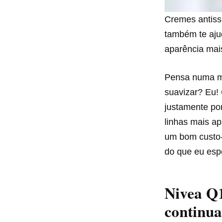
Cremes antissi
também te ajud
aparência mai
Pensa numa mu
suavizar? Eu!
justamente po
linhas mais ap
um bom custo-
do que eu esp
Nivea Q1
continua