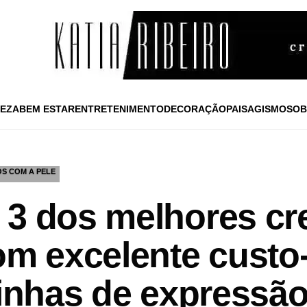
EZA
BEM ESTAR
ENTRETENIMENTO
DECORAÇÃO
PAISAGISMO
SOB
S COM A PELE
 3 dos melhores c
om excelente custo
linhas de expressão