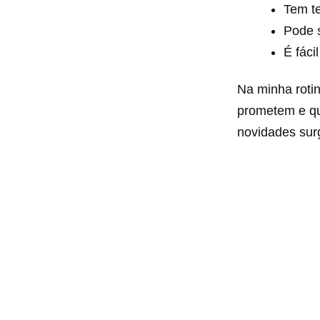
Tem te
Pode s
É fáci
Na minha roti
prometem e qu
novidades sur