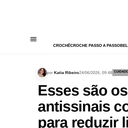
Pular
para
o
conteúdo
CROCHÊ
CROCHE PASSO A PASSO
BEL
CUIDADO
por
Katia Ribeiro
24/06/2026, 09:48
Esses são os
antissinais c
para reduzir 