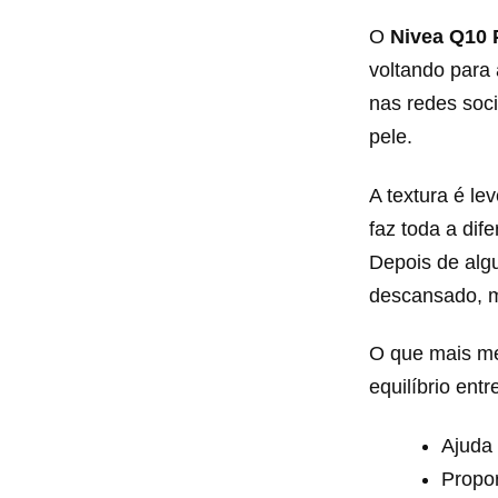
O
Nivea Q10 
voltando para 
nas redes soci
pele.
A textura é le
faz toda a di
Depois de alg
descansado, 
O que mais me 
equilíbrio ent
Ajuda 
Propo