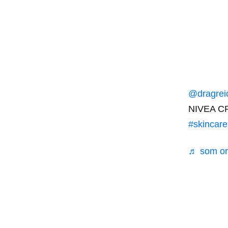
@dragrei
NIVEA C
#skincare
♬ som ori