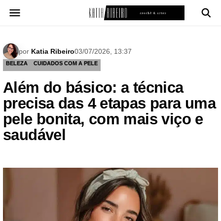
Pular
para
o
conteúdo
por
Katia Ribeiro
03/07/2026, 13:37
BELEZA
CUIDADOS COM A PELE
Além do básico: a técnica
precisa das 4 etapas para uma
pele bonita, com mais viço e
saudável