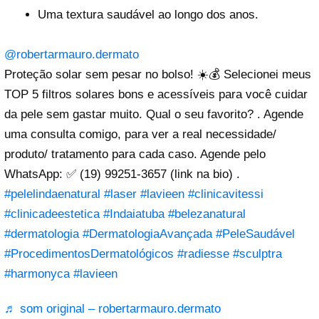
Uma textura saudável ao longo dos anos.
@robertarmauro.dermato
Proteção solar sem pesar no bolso! ☀️💰 Selecionei meus
TOP 5 filtros solares bons e acessíveis para você cuidar
da pele sem gastar muito. Qual o seu favorito? . Agende
uma consulta comigo, para ver a real necessidade/
produto/ tratamento para cada caso. Agende pelo
WhatsApp: ✅ (19) 99251-3657 (link na bio) .
#pelelindaenatural
#laser
#lavieen
#clinicavitessi
#clinicadeestetica
#Indaiatuba
#belezanatural
#dermatologia
#DermatologiaAvançada
#PeleSaudável
#ProcedimentosDermatológicos
#radiesse
#sculptra
#harmonyca
#lavieen
♬ som original – robertarmauro.dermato