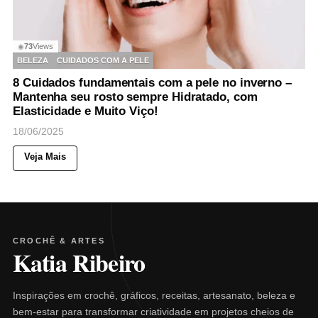
73
Views
◉
BELEZA
CUIDADOS COM A PELE
8 Cuidados fundamentais com a pele no inverno –
Mantenha seu rosto sempre Hidratado, com
Elasticidade e Muito Viço!
18/06/2025
Veja Mais
CROCHÊ & ARTES
Katia Ribeiro
Inspirações em crochê, gráficos, receitas, artesanato, beleza e
bem-estar para transformar criatividade em projetos cheios de