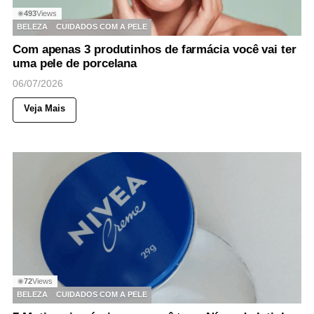
493
Views
◉
BELEZA
CUIDADOS COM A PELE
Com apenas 3 produtinhos de farmácia você vai ter
uma pele de porcelana
06/07/2026
Veja Mais
72
Views
◉
BELEZA
CUIDADOS COM A PELE