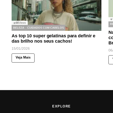
◉
66
Views
◉
B
BELEZA
CUIDADOS COM CABELOS
N
As top 10 super gelatinas para definir e
co
das brilho nos seus cachos!
B
15/01/2026
06
Veja Mais
EXPLORE