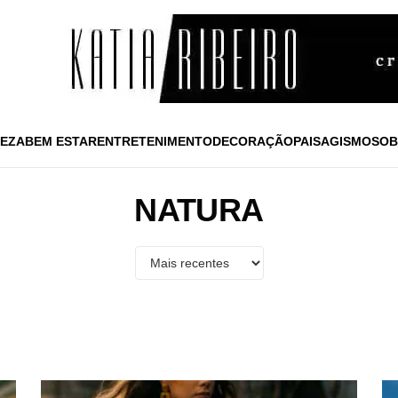
EZA
BEM ESTAR
ENTRETENIMENTO
DECORAÇÃO
PAISAGISMO
SOB
NATURA