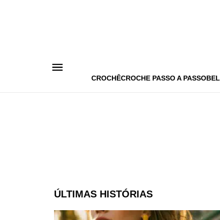
Pular
para
o
conteúdo
CROCHÊ
CROCHE PASSO A PASSO
BEL
ÚLTIMAS HISTÓRIAS