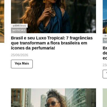
694
Views
◉
NOTICIAS
◉
Brasil e seu Luxo Tropical: 7 fragrâncias
N
que transformam a flora brasileira em
Br
ícones da perfumaria!
de
25/06/2026
ec
Veja Mais
23