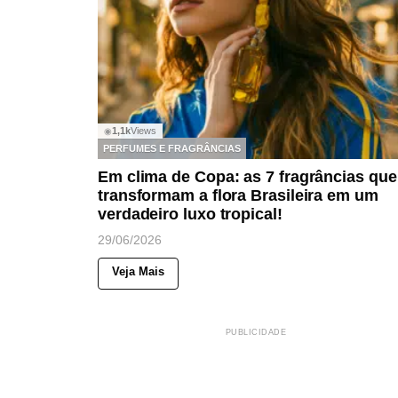
1,1k
Views
◉
PERFUMES E FRAGRÂNCIAS
Em clima de Copa: as 7 fragrâncias que
transformam a flora Brasileira em um
verdadeiro luxo tropical!
29/06/2026
Veja Mais
PUBLICIDADE