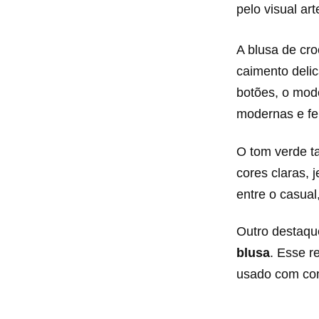
pelo visual ar
A blusa de cr
caimento delic
botões, o mod
modernas e fe
O tom verde t
cores claras, 
entre o casual
Outro destaque
blusa
. Esse r
usado com com