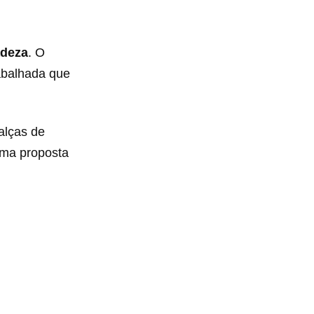
adeza
. O
abalhada que
alças de
 uma proposta