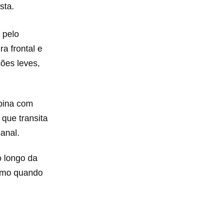
sta.
, pelo
a frontal e
ões leves,
mbina com
 que transita
anal.
o longo da
esmo quando