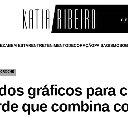
EZA
BEM ESTAR
ENTRETENIMENTO
DECORAÇÃO
PAISAGISMO
SOB
CROCHÊ
dos gráficos para c
rde que combina co