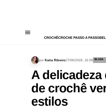
Pular
para
o
conteúdo
CROCHÊ
CROCHE PASSO A PASSO
BEL
BLUSA
por
Katia Ribeiro
27/06/2026, 16:00
A delicadeza 
de crochê ve
estilos