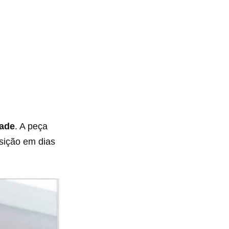
dade
. A peça
sição em dias