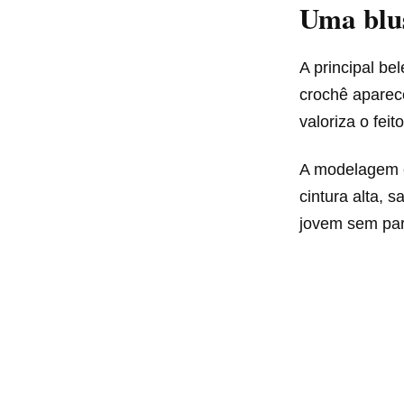
Uma blu
A principal be
crochê aparec
valoriza o feit
A modelagem c
cintura alta, s
jovem sem par