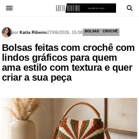
Pular
para
o
conteúdo
BOLSAS
CROCHÊ
por
Katia Ribeiro
27/06/2026, 15:00
Bolsas feitas com crochê com
lindos gráficos para quem
ama estilo com textura e quer
criar a sua peça