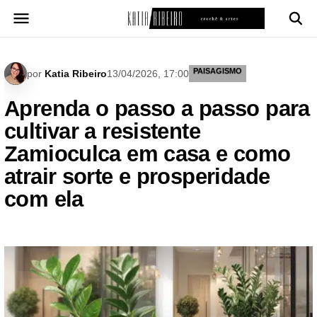
Pular
para
o
conteúdo
PAISAGISMO
por
Katia Ribeiro
13/04/2026, 17:00
Aprenda o passo a passo para
cultivar a resistente
Zamioculca em casa e como
atrair sorte e prosperidade
com ela