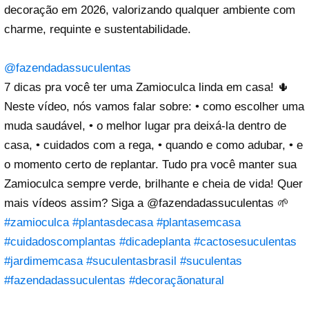
decoração em 2026, valorizando qualquer ambiente com
charme, requinte e sustentabilidade.
@fazendadassuculentas
7 dicas pra você ter uma Zamioculca linda em casa! 🌵
Neste vídeo, nós vamos falar sobre: • como escolher uma
muda saudável, • o melhor lugar pra deixá-la dentro de
casa, • cuidados com a rega, • quando e como adubar, • e
o momento certo de replantar. Tudo pra você manter sua
Zamioculca sempre verde, brilhante e cheia de vida! Quer
mais vídeos assim? Siga a @fazendadassuculentas 🌱
#zamioculca
#plantasdecasa
#plantasemcasa
#cuidadoscomplantas
#dicadeplanta
#cactosesuculentas
#jardimemcasa
#suculentasbrasil
#suculentas
#fazendadassuculentas
#decoraçãonatural