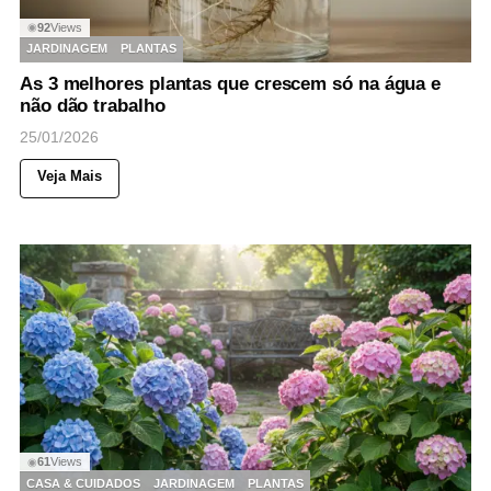
92
Views
◉
JARDINAGEM
PLANTAS
As 3 melhores plantas que crescem só na água e
não dão trabalho
25/01/2026
Veja Mais
61
Views
◉
CASA & CUIDADOS
JARDINAGEM
PLANTAS