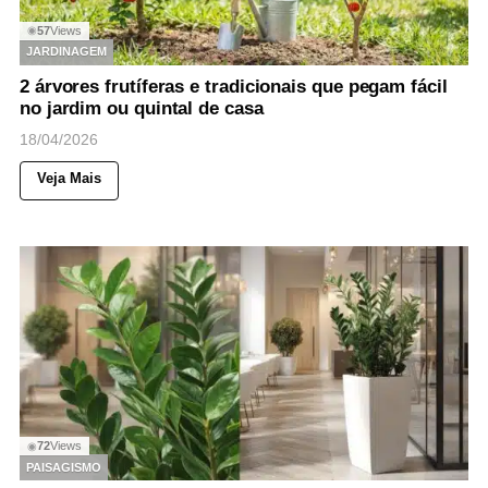
57
Views
◉
JARDINAGEM
2 árvores frutíferas e tradicionais que pegam fácil
no jardim ou quintal de casa
18/04/2026
Veja Mais
72
Views
◉
PAISAGISMO