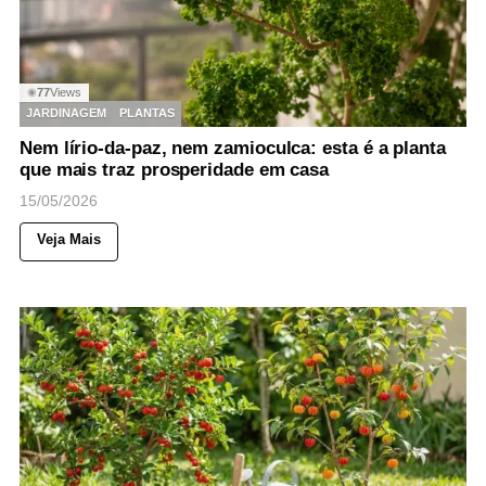
77
Views
◉
JARDINAGEM
PLANTAS
Nem lírio-da-paz, nem zamioculca: esta é a planta
que mais traz prosperidade em casa
15/05/2026
Veja Mais