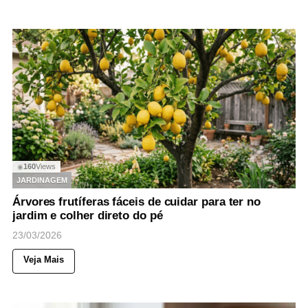
160
Views
◉
JARDINAGEM
Árvores frutíferas fáceis de cuidar para ter no
jardim e colher direto do pé
23/03/2026
Veja Mais