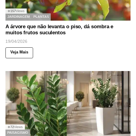
157
Views
◉
JARDINAGEM
PLANTAS
A árvore que não levanta o piso, dá sombra e
muitos frutos suculentos
19/04/2026
Veja Mais
72
Views
◉
PAISAGISMO