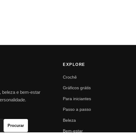
EXPLORE
Crochê
Gráficos grátis
o, beleza e bem-estar
Para iniciantes
personalidade.
Passo a passo
Beleza
Procurar
Bem-estar