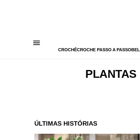
Pular
para
o
conteúdo
CROCHÊ
CROCHE PASSO A PASSO
BEL
PLANTAS
ÚLTIMAS HISTÓRIAS