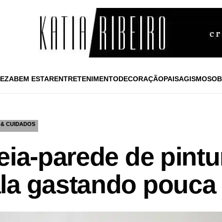
EZA
BEM ESTAR
ENTRETENIMENTO
DECORAÇÃO
PAISAGISMO
SOB
 & CUIDADOS
eia-parede de pint
la gastando pouca 