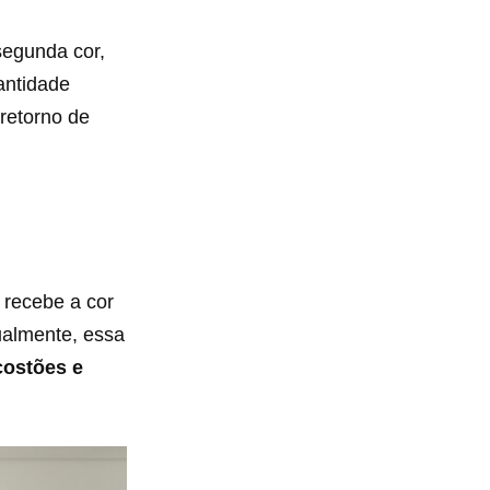
egunda cor,
antidade
retorno de
recebe a cor
sualmente, essa
costões e