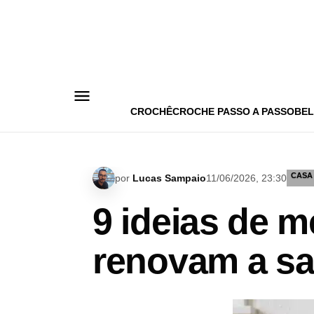
Pular
para
o
conteúdo
CROCHÊ
CROCHE PASSO A PASSO
BEL
CASA
por
Lucas Sampaio
11/06/2026, 23:30
9 ideias de m
renovam a sa