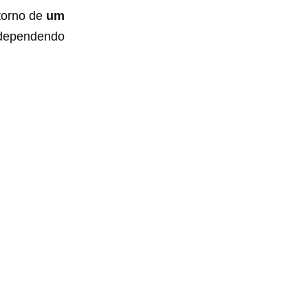
 torno de
um
, dependendo