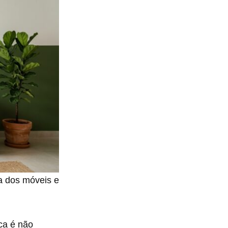
ra dos móveis e
ca é não