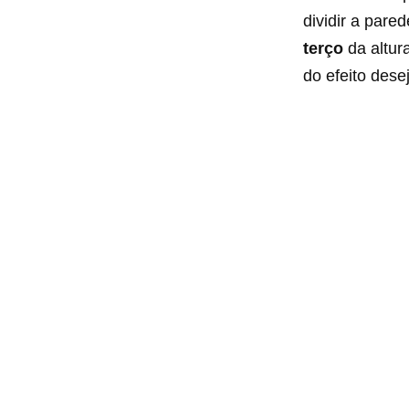
dividir a pare
terço
da altur
do efeito dese