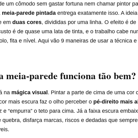
de um cômodo sem gastar fortuna nem chamar pintor p
a
meia-parede pintada
entrega exatamente isso. A ideia
de em
duas cores
, divididas por uma linha. O efeito é de
usto é de quase uma lata de tinta, e o trabalho cabe nu
o, fita e nível. Aqui vão 9 maneiras de usar a técnica e
a meia-parede funciona tão bem?
tá na
mágica visual
. Pintar a parte de cima de uma cor c
cor mais escura faz o olho perceber o
pé-direito mais a
luz e “empurra” o teto para cima. Já a faixa escura embai
e quebra, disfarça marcas, riscos e dedadas que sempr
eis.