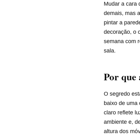
Mudar a cara 
demais, mas 
pintar a pare
decoração, o c
semana com rol
sala.
Por que 
O segredo es
baixo de uma 
claro reflete 
ambiente e, d
altura dos móv