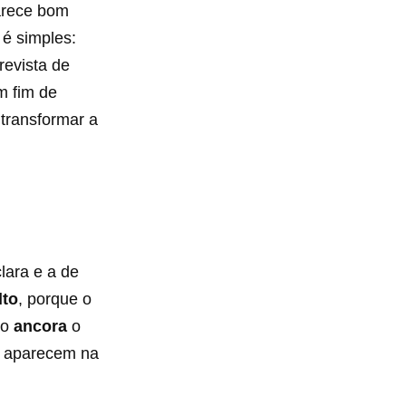
arece bom
 é simples:
 revista de
m fim de
 transformar a
lara e a de
lto
, porque o
xo
ancora
o
e aparecem na