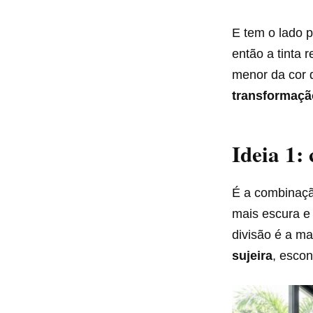
E tem o lado p
então a tinta 
menor da cor 
transformação
Ideia 1:
É a combinaçã
mais escura e
divisão é a ma
sujeira
, escon