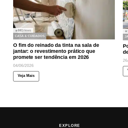
591
Views
◉
◉
CASA & CUIDADOS
J
O fim do reinado da tinta na sala de
Po
jantar: o revestimento prático que
d
promete ser tendência em 2026
26
04/06/2026
Veja Mais
EXPLORE