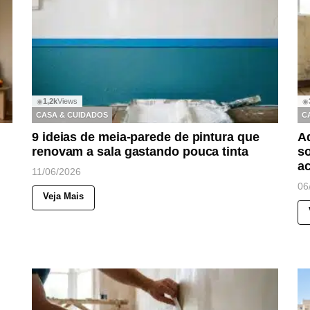
1,2k
Views
◉
◉
CASA & CUIDADOS
C
9 ideias de meia-parede de pintura que
A
renovam a sala gastando pouca tinta
so
a
11/06/2026
06
Veja Mais