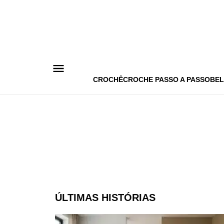
Pular
para
o
conteúdo
CROCHÊ
CROCHE PASSO A PASSO
BEL
ÚLTIMAS HISTÓRIAS