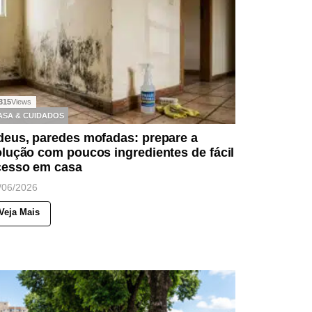
315
Views
ASA & CUIDADOS
deus, paredes mofadas: prepare a
lução com poucos ingredientes de fácil
cesso em casa
/06/2026
Veja Mais