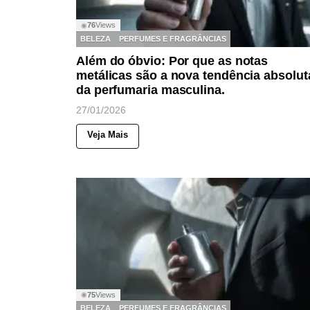
76
Views
◉
BELEZA
PERFUMES E FRAGRÂNCIAS
Além do óbvio: Por que as notas
metálicas são a nova tendência absolut
da perfumaria masculina.
27/01/2026
Veja Mais
75
Views
◉
BELEZA
PERFUMES E FRAGRÂNCIAS