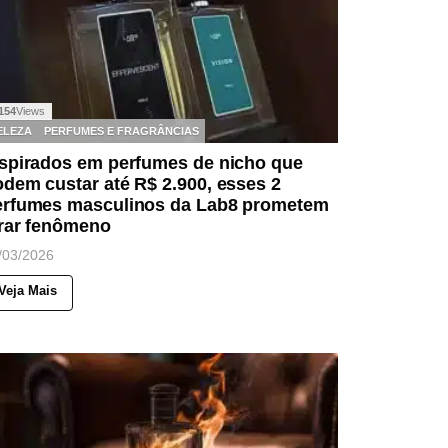
154
Views
ELEZA
PERFUMES E FRAGRÂNCIAS
nspirados em perfumes de nicho que
dem custar até R$ 2.900, esses 2
erfumes masculinos da Lab8 prometem
irar fenômeno
/03/2026
Veja Mais