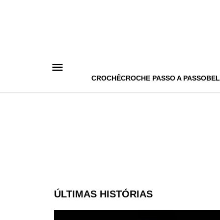
Pular
para
o
conteúdo
CROCHÊ
CROCHE PASSO A PASSO
BEL
ÚLTIMAS HISTÓRIAS