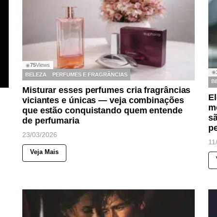
75
Views
◉
◉
BELEZA
PERFUMES E FRAGRÂNCIAS
B
Misturar esses perfumes cria fragrâncias
El
viciantes e únicas — veja combinações
m
que estão conquistando quem entende
sã
de perfumaria
p
23/03/2026
11
Veja Mais