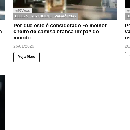
53
Views
◉
◉
BELEZA
PERFUMES E FRAGRÂNCIAS
B
Por que este é considerado “o melhor
Pe
a
cheiro de camisa branca limpa” do
va
mundo
u
26/01/2026
20
Veja Mais