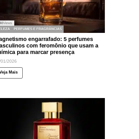
40
Views
ELEZA
PERFUMES E FRAGRÂNCIAS
agnetismo engarrafado: 5 perfumes
asculinos com feromônio que usam a
uímica para marcar presença
/01/2026
Veja Mais