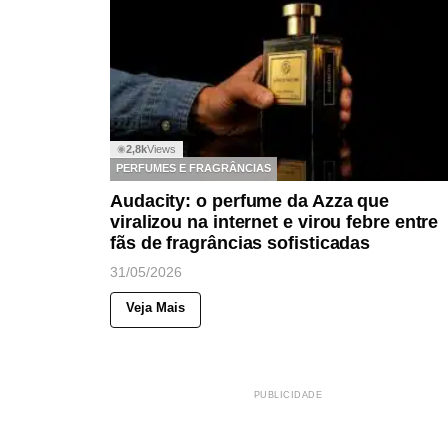
2,8k
Views
◉
PERFUMES E FRAGRÂNCIAS
Audacity: o perfume da Azza que
viralizou na internet e virou febre entre
fãs de fragrâncias sofisticadas
31/05/2026
Veja Mais
PUBLICIDADE