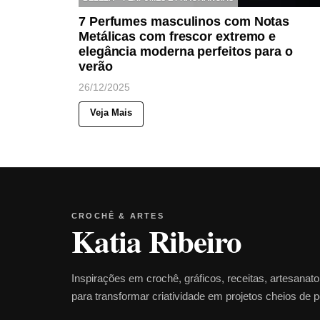
7 Perfumes masculinos com Notas
Metálicas com frescor extremo e
elegância moderna perfeitos para o
verão
26/12/2025
Veja Mais
CROCHÊ & ARTES
Katia Ribeiro
Inspirações em crochê, gráficos, receitas, artesanat
para transformar criatividade em projetos cheios de 