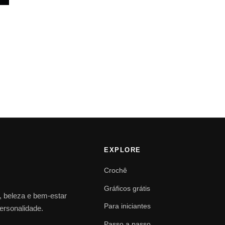
EXPLORE
Crochê
Gráficos grátis
o, beleza e bem-estar
Para iniciantes
personalidade.
Passo a passo