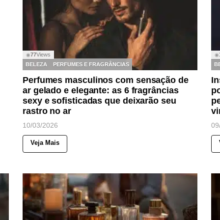
77
Views
◉
◉
BELEZA
PERFUMES E FRAGRÂNCIAS
B
Perfumes masculinos com sensação de
I
ar gelado e elegante: as 6 fragrâncias
po
sexy e sofisticadas que deixarão seu
p
rastro no ar
v
10/03/2026
09
Veja Mais