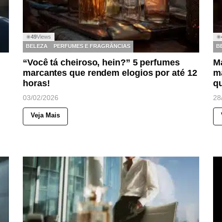
49
Views
◉
◉
BELEZA
PERFUMES E FRAGRÂNCIAS
B
“Você tá cheiroso, hein?” 5 perfumes
M
marcantes que rendem elogios por até 12
m
horas!
q
03/02/2026
28
Veja Mais