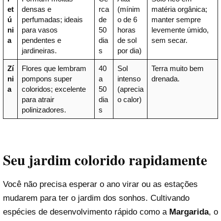
et
densas e
rca
(mínim
matéria orgânica;
ú
perfumadas; ideais
de
o de 6
manter sempre
ni
para vasos
50
horas
levemente úmido,
a
pendentes e
dia
de sol
sem secar.
jardineiras.
s
por dia)
Zí
Flores que lembram
40
Sol
Terra muito bem
ni
pompons super
a
intenso
drenada.
a
coloridos; excelente
50
(aprecia
para atrair
dia
o calor)
polinizadores.
s
Seu jardim colorido rapidamente
Você não precisa esperar o ano virar ou as estações
mudarem para ter o jardim dos sonhos. Cultivando
espécies de desenvolvimento rápido como a
Margarida
, o