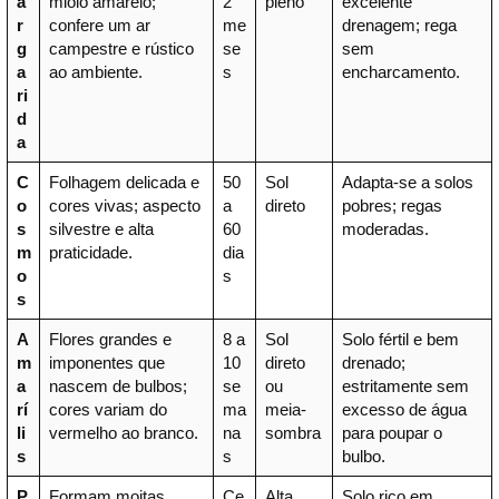
a
miolo amarelo;
2
pleno
excelente
r
confere um ar
me
drenagem; rega
g
campestre e rústico
se
sem
a
ao ambiente.
s
encharcamento.
ri
d
a
C
Folhagem delicada e
50
Sol
Adapta-se a solos
o
cores vivas; aspecto
a
direto
pobres; regas
s
silvestre e alta
60
moderadas.
m
praticidade.
dia
o
s
s
A
Flores grandes e
8 a
Sol
Solo fértil e bem
m
imponentes que
10
direto
drenado;
a
nascem de bulbos;
se
ou
estritamente sem
rí
cores variam do
ma
meia-
excesso de água
li
vermelho ao branco.
na
sombra
para poupar o
s
s
bulbo.
P
Formam moitas
Ce
Alta
Solo rico em