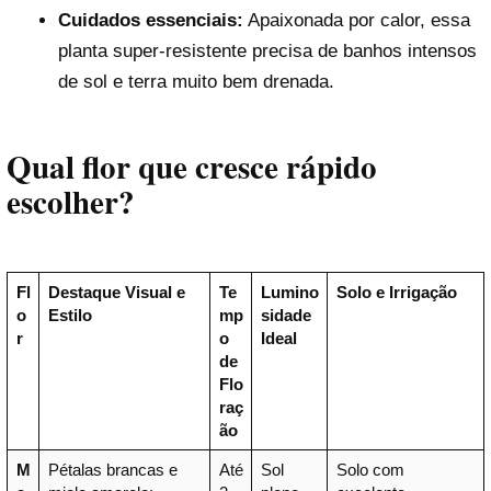
Cuidados essenciais:
Apaixonada por calor, essa
planta super-resistente precisa de banhos intensos
de sol e terra muito bem drenada.
Qual flor que cresce rápido
escolher?
Fl
Destaque Visual e
Te
Lumino
Solo e Irrigação
o
Estilo
mp
sidade
r
o
Ideal
de
Flo
raç
ão
M
Pétalas brancas e
Até
Sol
Solo com