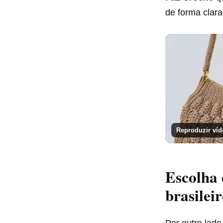
de forma clara
Reproduzir víd
Escolha 
brasilei
Por outro lado