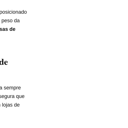
posicionado
o peso da
sas de
 de
ja sempre
ssegura que
 lojas de