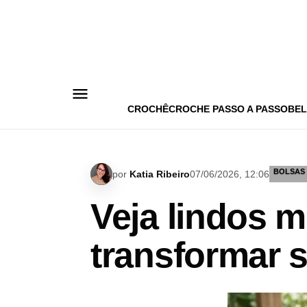
Pular
para
o
conteúdo
CROCHÊ
CROCHE PASSO A PASSO
BEL
BOLSAS
por
Katia Ribeiro
07/06/2026, 12:06
Veja lindos 
transformar s