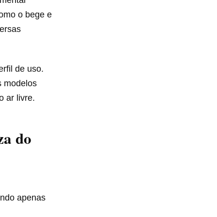
como o bege e
versas
fil de uso.
s modelos
ar livre.
za do
zando apenas