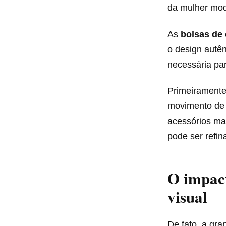
da mulher mod
As
bolsas de
o design autên
necessária par
Primeiramente
movimento de 
acessórios m
pode ser refin
O impact
visual
De fato, a gra