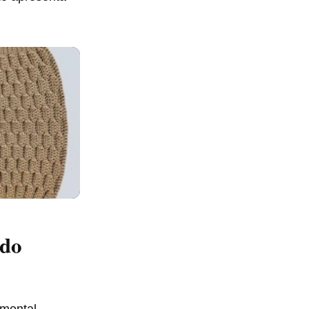
ado
amental