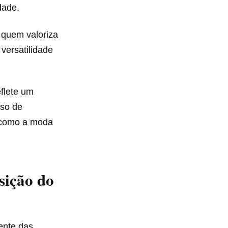
dade.
 quem valoriza
versatilidade
flete um
uso de
como a moda
sição do
rente das