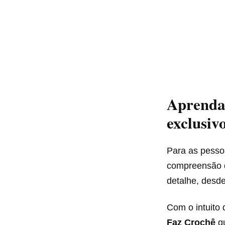
Aprenda 
exclusiv
Para as pessoa
compreensão d
detalhe, desd
Com o intuito
Faz Crochê
qu