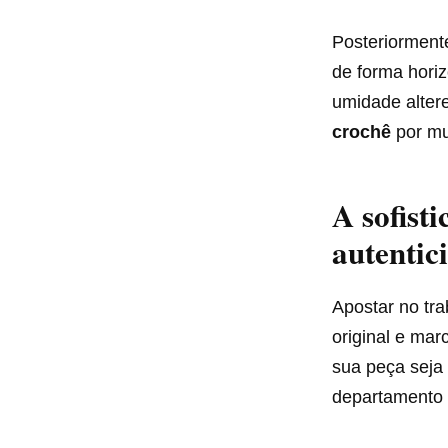
Posteriorment
de forma hori
umidade altere
crochê
por mu
A sofist
autentic
Apostar no tra
original e ma
sua peça seja
departamento