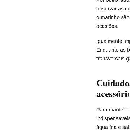
observar as c
o marinho são
ocasiões.
Igualmente imp
Enquanto as b
transversais g
Cuidados
acessóri
Para manter a
indispensáveis
água fria e sa