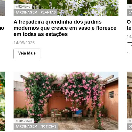
52
Views
◉
◉
JARDINAGEM
PLANTAS
J
A trepadeira queridinha dos jardins
O 
no
modernos que cresce em vaso e floresce
te
em todas as estações
14
14/05/2026
Veja Mais
104
Views
◉
◉
JARDINAGEM
NOTICIAS
D