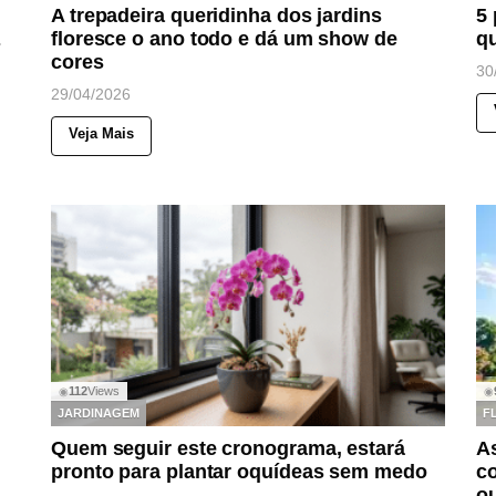
A trepadeira queridinha dos jardins
5 
floresce o ano todo e dá um show de
q
s
cores
30
29/04/2026
Veja Mais
112
Views
◉
◉
JARDINAGEM
F
Quem seguir este cronograma, estará
As
pronto para plantar oquídeas sem medo
co
o