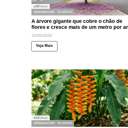
85
Views
◉
JARDINAGEM
PLANTAS
A árvore gigante que cobre o chão de
flores e cresce mais de um metro por a
15/05/2026
Veja Mais
82
Views
◉
JARDINAGEM
PLANTAS