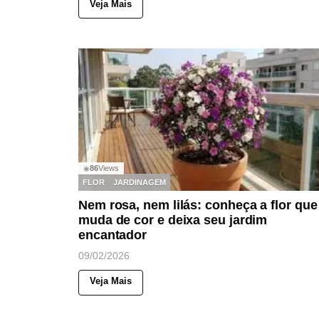
Veja Mais
86
Views
◉
FLOR
JARDINAGEM
Nem rosa, nem lilás: conheça a flor que
muda de cor e deixa seu jardim
encantador
09/02/2026
Veja Mais