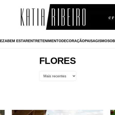
EZA
BEM ESTAR
ENTRETENIMENTO
DECORAÇÃO
PAISAGISMO
SOB
FLORES