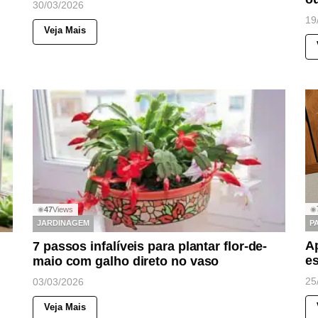
30/03/2026
19
Veja Mais
◉
47
Views
◉
P
JARDINAGEM
Ap
7 passos infalíveis para plantar flor-de-
e
maio com galho direto no vaso
25
03/03/2026
Veja Mais