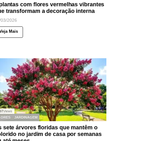
plantas com flores vermelhas vibrantes
ue transformam a decoração interna
/03/2026
Veja Mais
97
Views
LORES
JARDINAGEM
 sete árvores floridas que mantêm o
lorido no jardim de casa por semanas
u até meses