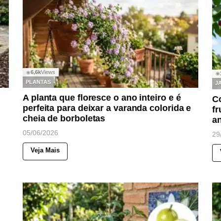
6,6k
Views
◉
◉
PLANTAS
J
A planta que floresce o ano inteiro e é
Co
perfeita para deixar a varanda colorida e
fr
cheia de borboletas
a
05/06/2026
29
Veja Mais