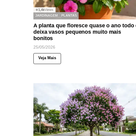
1,4k
Views
◉
JARDINAGEM
PLANTAS
A planta que floresce quase o ano todo 
deixa vasos pequenos muito mais
bonitos
25/05/2026
Veja Mais