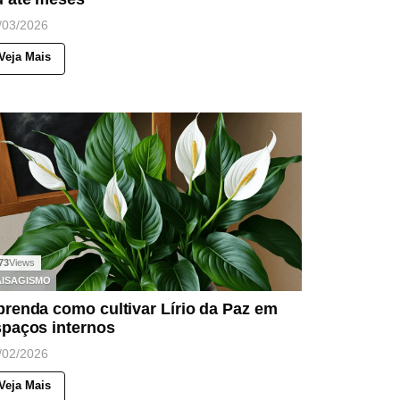
/03/2026
Veja Mais
73
Views
AISAGISMO
renda como cultivar Lírio da Paz em
spaços internos
/02/2026
Veja Mais