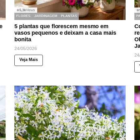
5,3k
Views
◉
◉
FLORES
JARDINAGEM
PLANTAS
P
e
5 plantas que florescem mesmo em
C
vasos pequenos e deixam a casa mais
re
bonita
O
Ja
24/05/2026
24
Veja Mais