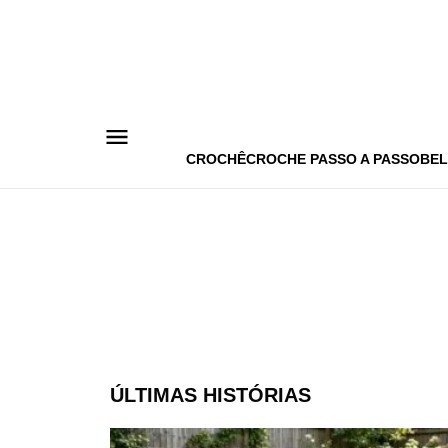
Pular
para
o
conteúdo
CROCHÊ
CROCHE PASSO A PASSO
BEL
ÚLTIMAS HISTÓRIAS