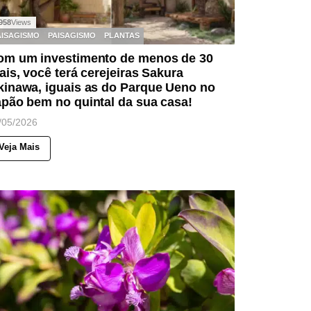
958
Views
AISAGISMO
PAISAGISMO
PLANTAS
om um investimento de menos de 30
ais, você terá cerejeiras Sakura
kinawa, iguais as do Parque Ueno no
pão bem no quintal da sua casa!
/05/2026
Veja Mais