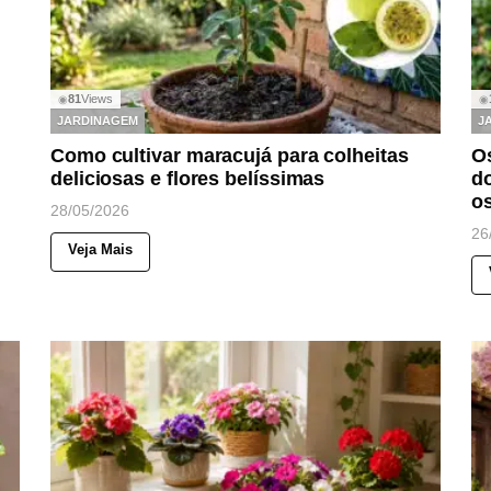
81
Views
◉
◉
JARDINAGEM
J
Como cultivar maracujá para colheitas
Os
deliciosas e flores belíssimas
do
os
28/05/2026
26
Veja Mais