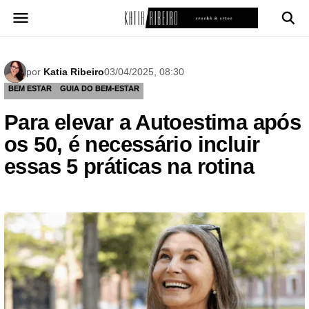
Pular
para
o
conteúdo
por
Katia Ribeiro
03/04/2025, 08:30
BEM ESTAR
GUIA DO BEM-ESTAR
Para elevar a Autoestima após
os 50, é necessário incluir
essas 5 práticas na rotina