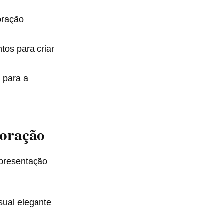
oração
tos para criar
 para a
coração
apresentação
sual elegante