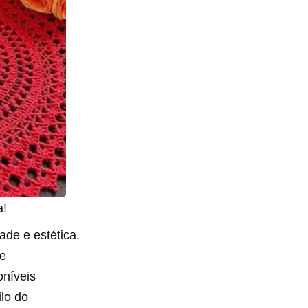
a!
ade e estética.
de
oníveis
lo do