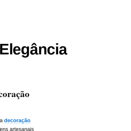
Elegância
coração
na
decoração
ens artesanais