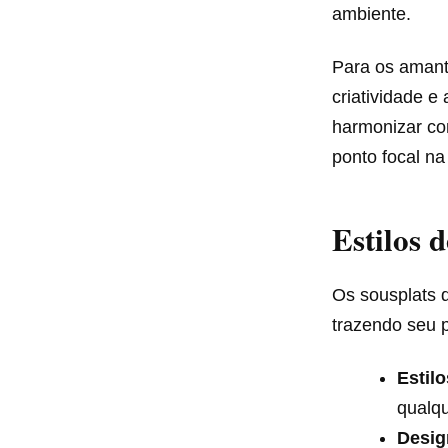
ambiente.
Para os amant
criatividade 
harmonizar co
ponto focal n
Estilos 
Os sousplats 
trazendo seu 
Estil
qualqu
Desig