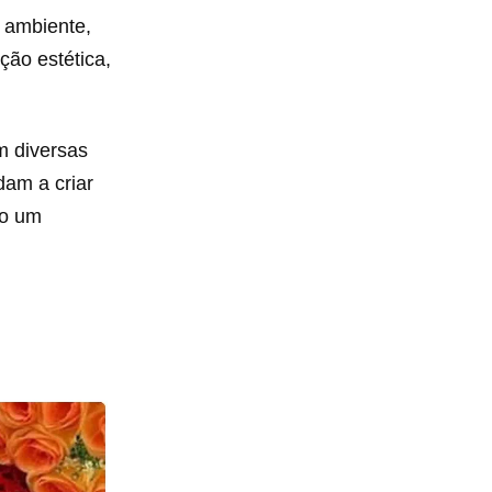
 ambiente,
ção estética,
m diversas
dam a criar
mo um