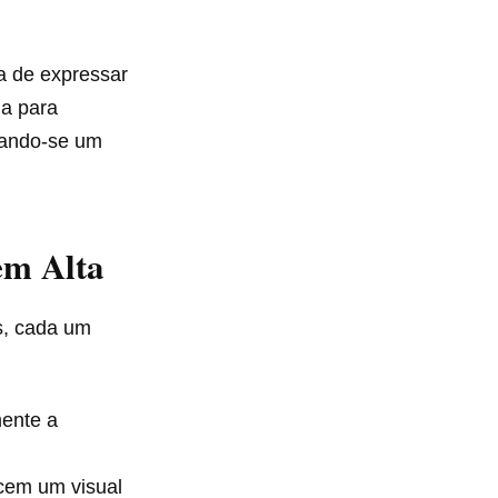
a de expressar
da para
nando-se um
em Alta
s, cada um
ente a
cem um visual