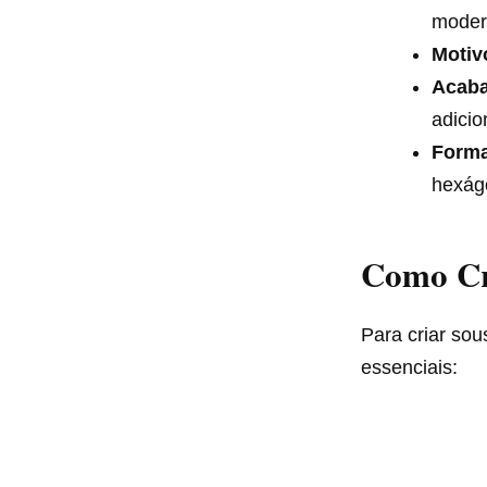
moder
Motiv
Acaba
adicio
Forma
hexág
Como Cri
Para criar sou
essenciais: