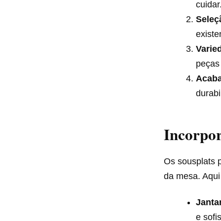
cuidar
Seleç
existe
Varie
peças 
Acaba
durabi
Incorpo
Os sousplats 
da mesa. Aqui
Janta
e sofi