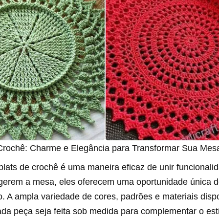
Crochê: Charme e Elegância para Transformar Sua Mes
lats de crochê é uma maneira eficaz de unir funcionalid
gerem a mesa, eles oferecem uma oportunidade única 
. A ampla variedade de cores, padrões e materiais disp
ada peça seja feita sob medida para complementar o esti