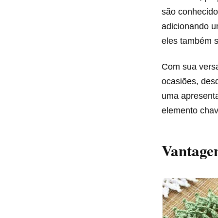
são conhecido
adicionando u
eles também s
Com sua versat
ocasiões, desd
uma apresenta
elemento chav
Vantagen