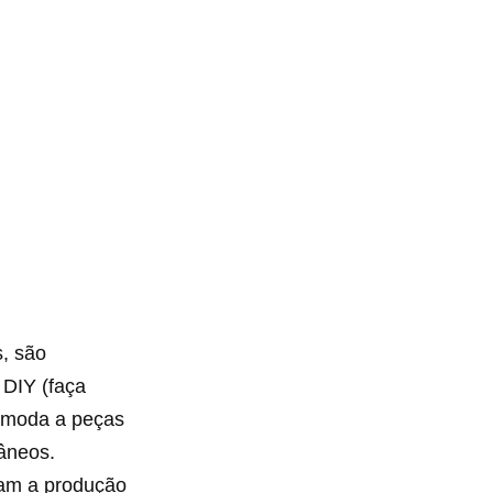
s, são
 DIY (faça
e moda a peças
râneos.
zam a produção