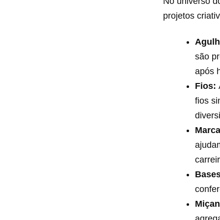
No universo d
projetos criat
Agulh
são p
após h
Fios:
fios s
divers
Marca
ajudam
carrei
Bases
confer
Miçan
agrega