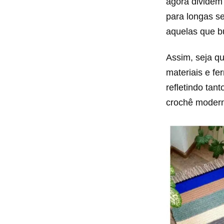
agora dividem
para longas s
aquelas que b
Assim, seja qu
materiais e fe
refletindo tan
crochê moder