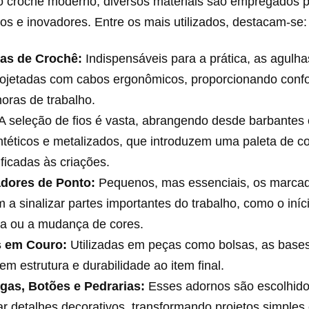
o crochê moderno, diversos materiais são empregados p
ivos e inovadores. Entre os mais utilizados, destacam-se:
as de Crochê:
Indispensáveis para a prática, as agulh
rojetadas com cabos ergonômicos, proporcionando con
oras de trabalho.
A seleção de fios é vasta, abrangendo desde barbantes 
intéticos e metalizados, que introduzem uma paleta de co
ificadas às criações.
dores de Ponto:
Pequenos, mas essenciais, os marcad
 a sinalizar partes importantes do trabalho, como o iní
ra ou a mudança de cores.
 em Couro:
Utilizadas em peças como bolsas, as base
em estrutura e durabilidade ao item final.
gas, Botões e Pedrarias:
Esses adornos são escolhido
r detalhes decorativos, transformando projetos simple