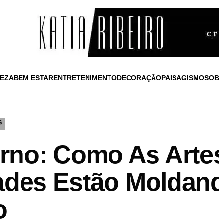
EZA
BEM ESTAR
ENTRETENIMENTO
DECORAÇÃO
PAISAGISMO
SOB
S
rno: Como As Arte
dades Estão Moldan
o