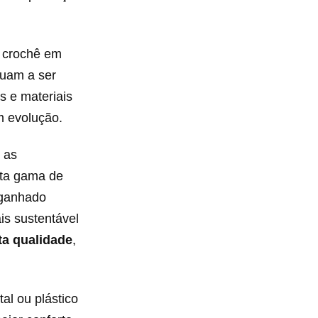
 crochê em
nuam a ser
s e materiais
m evolução.
 as
sta gama de
ganhado
s sustentável
ta qualidade
,
al ou plástico