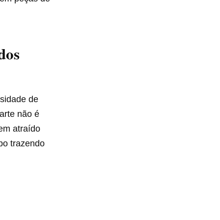
dos
rsidade de
arte não é
tem atraído
po trazendo