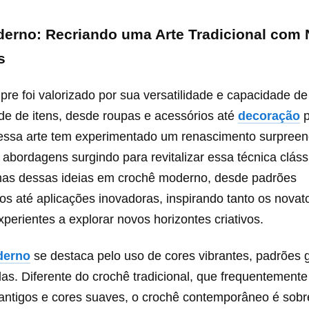
erno: Recriando uma Arte Tradicional com
s
re foi valorizado por sua versatilidade e capacidade de
de de itens, desde roupas e acessórios até
decoração
p
 essa arte tem experimentado um renascimento surpree
 abordagens surgindo para revitalizar essa técnica clás
mas dessas ideias em crochê moderno, desde padrões
s até aplicações inovadoras, inspirando tanto os novat
xperientes a explorar novos horizontes criativos.
derno
se destaca pelo uso de cores vibrantes, padrões 
das. Diferente do crochê tradicional, que frequentement
antigos e cores suaves, o crochê contemporâneo é sobr