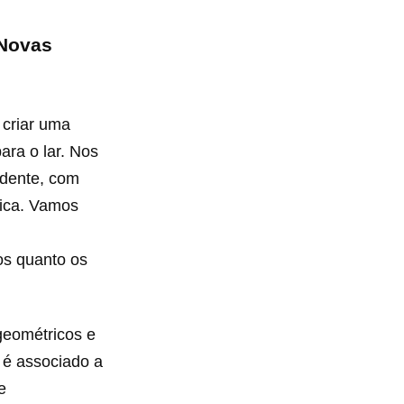
 Novas
 criar uma
ara o lar. Nos
ndente, com
sica. Vamos
os quanto os
geométricos e
e é associado a
e