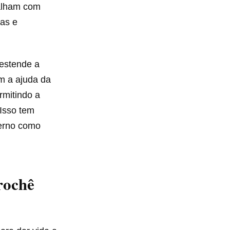
balham com
tas e
 estende a
m a ajuda da
rmitindo a
 Isso tem
derno como
rochê