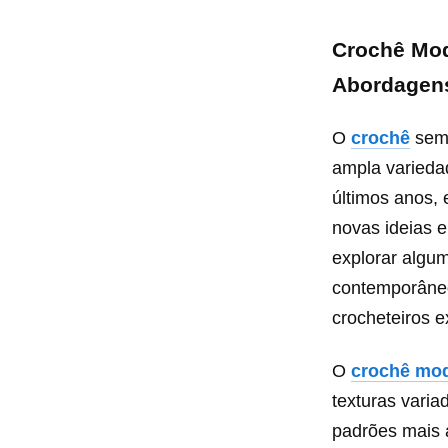
Crochê Mod
Abordagen
O
crochê
semp
ampla varieda
últimos anos,
novas ideias e
explorar algu
contemporâneo
crocheteiros e
O
crochê mo
texturas varia
padrões mais 