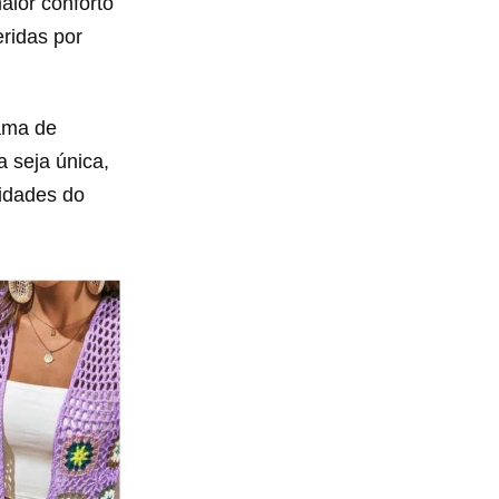
ior conforto
ridas por
gama de
 seja única,
lidades do