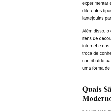
experimentar 
diferentes tip
lantejoulas pa
Além disso, o 
itens de deco
internet e das
troca de conh
contribuído p
uma forma de 
Quais Sã
Modern