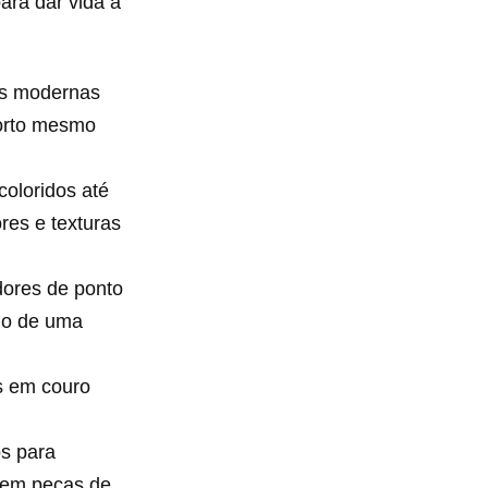
ara dar vida a
as modernas
forto mesmo
coloridos até
res e texturas
ores de ponto
cio de uma
s em couro
s para
s em peças de