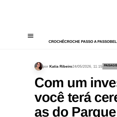
Pular
para
o
conteúdo
CROCHÊ
CROCHE PASSO A PASSO
BEL
PAISAGI
por
Katia Ribeiro
24/05/2026, 11:15
Com um inves
você terá cer
as do Parque