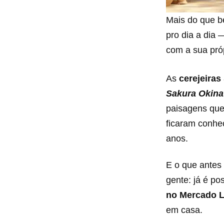
Mais do que b
pro dia a dia
com a sua próp
As
cerejeiras
Sakura Okin
paisagens que
ficaram conhe
anos.
E o que antes 
gente: já é po
no Mercado L
em casa.