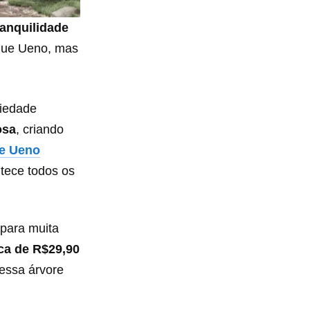
ranquilidade
rque Ueno, mas
riedade
osa
, criando
e Ueno
tece todos os
 para muita
ca de R$29,90
 essa árvore