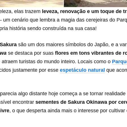
eleza, elas trazem
leveza, renovação e um toque de t
 — um cenário que lembra a magia das cerejeiras do Pa
ria história sendo construída na sua casa!
 Sakura
são um dos maiores símbolos do Japão, e a va
awa
se destaca por suas
flores em tons vibrantes de r
 atraem turistas do mundo inteiro. Locais como o
Parqu
cidos justamente por esse
espetáculo natural
que acon
parecia algo distante hoje começa a se tornar realidade
ssível encontrar
sementes de Sakura Okinawa por cer
ivre
, o que desperta ainda mais o interesse por cultivar