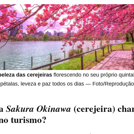
beleza das cerejeiras
florescendo no seu próprio quint
pétalas, leveza e paz todos os dias — Foto/Reprodução:
 a
(cerejeira) cha
Sakura Okinawa
no turismo?