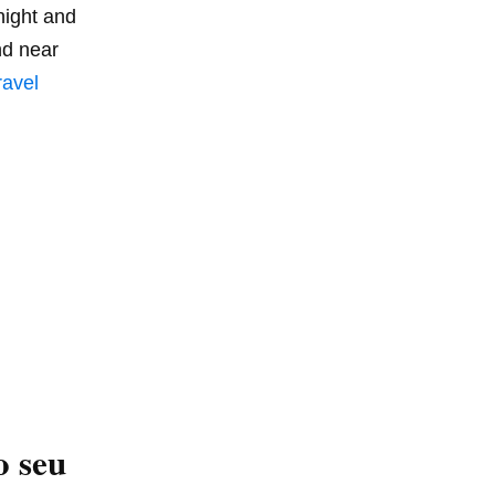
night and
nd near
avel
 seu