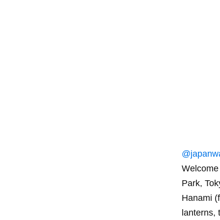
@japanw
Welcome t
Park, Tok
Hanami (fl
lanterns,