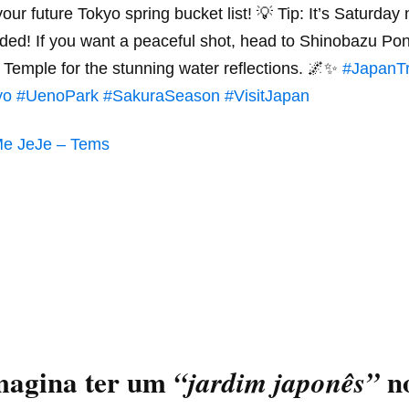
our future Tokyo spring bucket list! 💡 Tip: It’s Saturday 
ded! If you want a peaceful shot, head to Shinobazu Po
Temple for the stunning water reflections. 🌌✨
#JapanTr
yo
#UenoPark
#SakuraSeason
#VisitJapan
e JeJe – Tems
magina ter um
no
“jardim japonês”