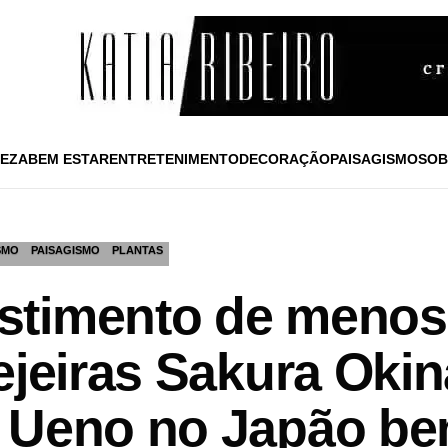
EZA
BEM ESTAR
ENTRETENIMENTO
DECORAÇÃO
PAISAGISMO
SOB
SMO
PAISAGISMO
PLANTAS
timento de menos d
ejeiras Sakura Okin
 Ueno no Japão be