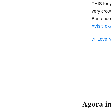
THIS for y
very crow
Bentendo 
#VisitTok
♬ Love M
Agora
i