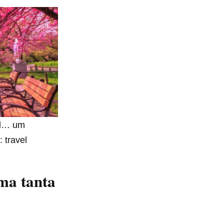
al… um
 travel
ma tanta