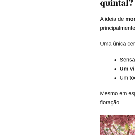
quintal?
A ideia de
mon
principalmente
Uma única cere
Sensa
Um vi
Um toq
Mesmo em espa
floração.