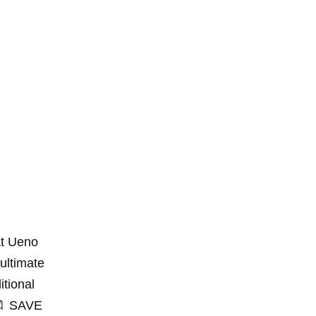
at Ueno
ultimate
itional
 🔖 SAVE