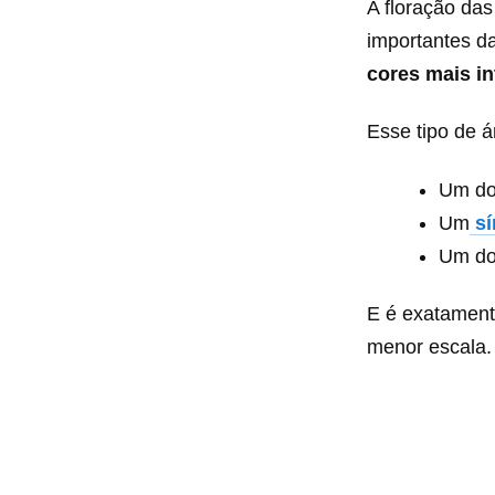
A floração da
importantes d
cores mais in
Esse tipo de á
Um do
Um
sí
Um do
E é exatamen
menor escala.