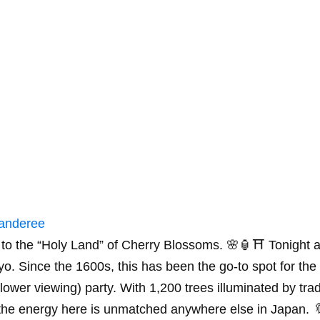
anderee
o the “Holy Land” of Cherry Blossoms. 🌸🏮⛩️ Tonight 
yo. Since the 1600s, this has been the go-to spot for the 
ower viewing) party. With 1,200 trees illuminated by trad
 the energy here is unmatched anywhere else in Japan.