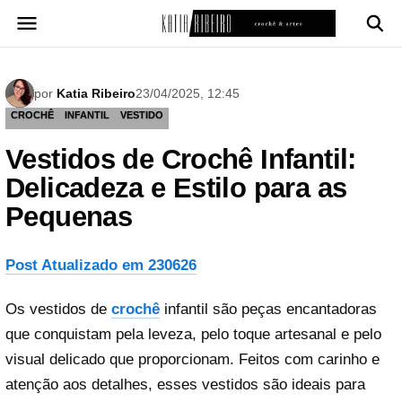
Pular
para
o
conteúdo
por
Katia Ribeiro
23/04/2025, 12:45
CROCHÊ
INFANTIL
VESTIDO
Vestidos de Crochê Infantil:
Delicadeza e Estilo para as
Pequenas
Post Atualizado em 230626
Os vestidos de
crochê
infantil são peças encantadoras
que conquistam pela leveza, pelo toque artesanal e pelo
visual delicado que proporcionam. Feitos com carinho e
atenção aos detalhes, esses vestidos são ideais para