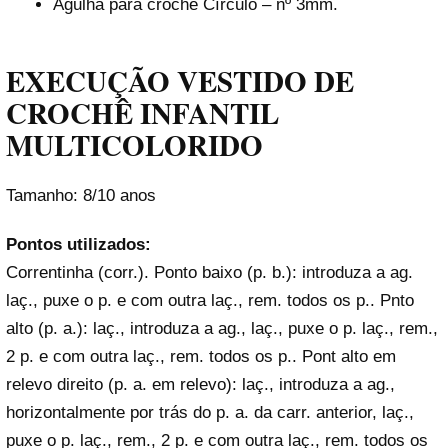
Agulha para crochê Círculo – nº 3mm.
EXECUÇÃO VESTIDO DE
CROCHÊ INFANTIL
MULTICOLORIDO
Tamanho: 8/10 anos
Pontos utilizados:
Correntinha (corr.). Ponto baixo (p. b.): introduza a ag.
laç., puxe o p. e com outra laç., rem. todos os p.. Pnto
alto (p. a.): laç., introduza a ag., laç., puxe o p. laç., rem.,
2 p. e com outra laç., rem. todos os p.. Pont alto em
relevo direito (p. a. em relevo): laç., introduza a ag.,
horizontalmente por trás do p. a. da carr. anterior, laç.,
puxe o p. laç., rem., 2 p. e com outra laç., rem. todos os