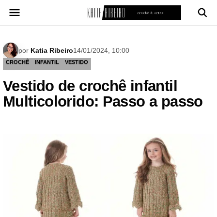
Pular
para
o
conteúdo
por
Katia Ribeiro
14/01/2024, 10:00
CROCHÊ
INFANTIL
VESTIDO
Vestido de crochê infantil
Multicolorido: Passo a passo