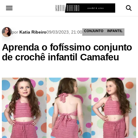
Pular
para
o
conteúdo
CONJUNTO
INFANTIL
por
Katia Ribeiro
09/03/2023, 21:00
Aprenda o fofíssimo conjunto
de crochê infantil Camafeu