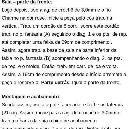
Saia – parte da frente:
Logo depois, use a ag. de crochê de 3,0mm e o fio
Charme na cor rosê, inicie a peça pelo cós trab. na
vertical. Trab. um cordão de 8 corr., sobre este cordão
trab. no p. fantasia (A) seguindo o diag. 1 e os pts. de rep.
até completar uma faixa de 29cm de comprimento..
Assim, agora trab. a base da saia na parte inferior da
faixa no p. fantasia (B) acompanhando o diag. 2, os pts.
de rep. e o molde. Então, trab. em carr. de ida e volta.
Assim, a 18cm de comprimento desde o início arremate a
peça e reserve-a.
Parte detrás
: Igual a parte da frente.
Montagem e acabamento:
Sendo assim, use a ag. de tapeçaria e feche as laterais
(21cm). Assim, mude para a ag. de crochê de 3,0mm e
trab. na barra da saia o bico de acabamento
acompanhando o diag. 7 e o p. de rep.. Então, trab. em