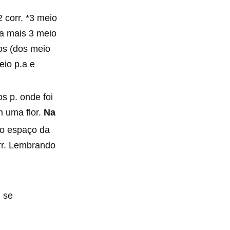
 corr. *3 meio
ca mais 3 meio
os (dos meio
eio p.a e
s p. onde foi
m uma flor.
Na
no espaço da
arr. Lembrando
. se