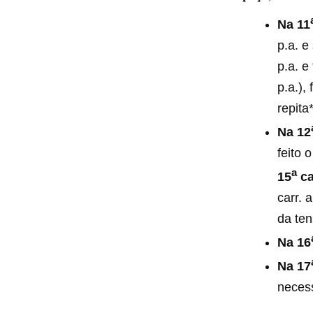
Na 11
p.a. e
p.a. e
p.a.),
repita
Na 12
feito 
a
15
ca
carr. 
da ten
Na 16
Na
17
necess