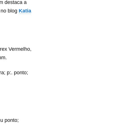
m destaca a
 no blog
Katia
urex Vermelho,
mm.
ra; p:. ponto;
u ponto;