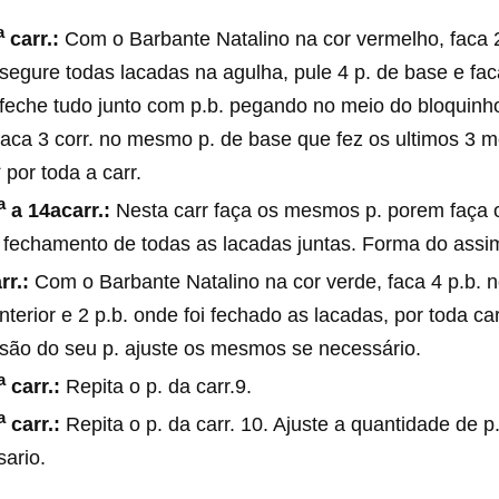
a
carr.:
Com o Barbante Natalino na cor vermelho, faca 2
 segure todas lacadas na agulha, pule 4 p. de base e fa
 feche tudo junto com p.b. pegando no meio do bloquinh
 faca 3 corr. no mesmo p. de base que fez os ultimos 3 m
* por toda a carr.
a
a 14acarr.:
Nesta carr faça os mesmos p. porem faça o
o fechamento de todas as lacadas juntas. Forma do assi
rr.:
Com o Barbante Natalino na cor verde, faca 4 p.b. 
anterior e 2 p.b. onde foi fechado as lacadas, por toda c
são do seu p. ajuste os mesmos se necessário.
a
carr.:
Repita o p. da carr.9.
a
carr.:
Repita o p. da carr. 10. Ajuste a quantidade de p
ario.