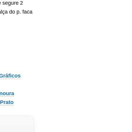
 e segure 2
lça do p. faca
Gráficos
enoura
 Prato