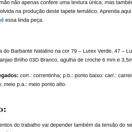
 mão não apenas confere uma textura única, mas també
olvida na produção deste tapete temático. Aprenda aqui
hê
essa linda peça.
a do Barbante Natalino na cor 79 – Lurex Verde, 47 – L
ranjao Brilho 03D Branco, agulha de croche 6 mm e 3,5
egados:
corr.: correntinha; p.b.: ponto baixo; carr.: carrei
o; meio p.a.: meio ponto alto.
o:
ntos do trabalho vai depender também da tensão do se