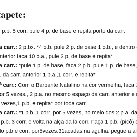
tapete:
9
p.b. 5 corr. pule 4 p. de base e repita porto da carr.
a carr.:
2 p.bx. *4 p.b. pule 2 p. de base 1 p.b., e dentr
anterior faca 10 p.a., pule 2 p. de base e repita*
a carr.:
*pule 1 p. de base, faca 2 p.b. pule 1 p. de base,
. da carr. anterior 1 p.a.,1 corr. e repita*
a
carr.:
Com o Barbante Natalino na cor vermelha, faca 1 
por 5 vezes., 2 p.a. no mesmo espaço da carr. anterior e r
5 vezes,1 p.b. e repita* por toda carr.
a carr.:
*1 p.b. 1 corr. por 5 vezes, no meio dos 2 p.a. da
 p.b. 3 corr. e volta na alça da la corr. Faça 1 p.b. (picô)
o p.b e corr. por5vezes,31acadas na agulha, pegue a al