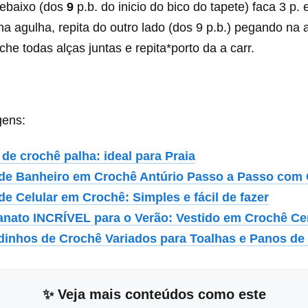
debaixo (dos
9
p.b. do inicio do bico do tapete) faca 3 p.
na agulha, repita do outro lado (dos 9 p.b.) pegando na a
eche todas alças juntas e repita*porto da a carr.
gens:
 de crochê palha: ideal para Praia
de Banheiro em Crochê Antúrio Passo a Passo com 
de Celular em Crochê: Simples e fácil de fazer
anato INCRÍVEL para o Verão: Vestido em Crochê C
dinhos de Crochê Variados para Toalhas e Panos de
✨ Veja mais conteúdos como este