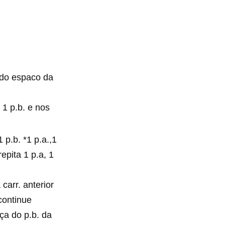
o do espaco da
 1 p.b. e nos
p.b. *1 p.a.,1
epita 1 p.a, 1
 carr. anterior
 continue
ça do p.b. da