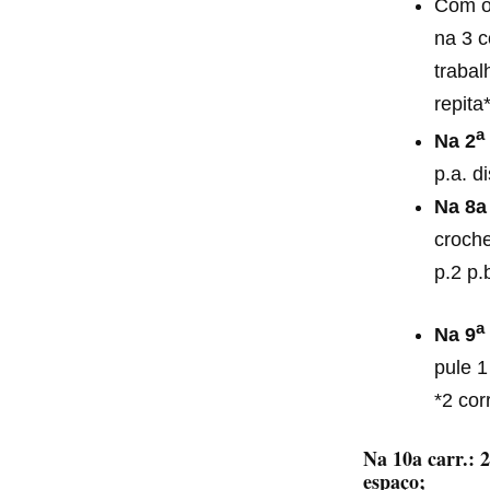
Com o 
na 3 c
trabal
repita*
a
Na
2
p.a. d
Na 8a
croche
p.2 p.
a
Na
9
pule 1
*2 cor
Na 10a carr.:
2
espaço;