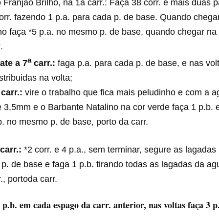
Franjão Brilho, na 1a carr.: Faça 38 corr. e mais duas pa
orr. fazendo 1 p.a. para cada p. de base. Quando chegar
ho faça *5 p.a. no mesmo p. de base, quando chegar na 
.
a
ate a
7
carr.:
faga p.a. para cada p. de base, e nas vo
istribuidas na volta;
 carr.:
vire o trabalho que fica mais peludinho e com a a
 3,5mm e o Barbante Natalino na cor verde faça 1 p.b. 
b. no mesmo p. de base, porto da carr.
carr.:
*2 corr. e 4 p.a., sem terminar, segure as lagadas
 p. de base e faga 1 p.b. tirando todas as lagadas da agu
r., portoda carr.
 p.b. em cada espago da carr. anterior, nas voltas faça 3 