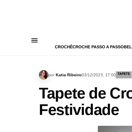
Pular
para
o
conteúdo
CROCHÊ
CROCHE PASSO A PASSO
BEL
TAPETE
por
Katia Ribeiro
03/12/2023, 17:00
Tapete de Cro
Festividade