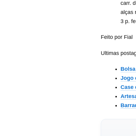
carr. 
alças 
3 p. f
Feito por Fial
Ultimas posta
Bolsa
Jogo 
Case 
Artes
Barra