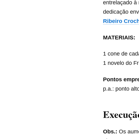
entrelaçado à
dedicação env
Ribeiro Croc
MATERIAIS:
1 cone de cad
1 novelo do F
Pontos empr
p.a.: ponto alt
Execuçã
Obs.:
Os aume