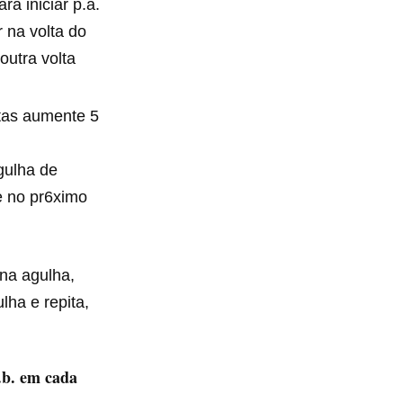
ra iniciar p.a.
 na volta do
outra volta
ltas aumente 5
gulha de
e no pr6ximo
 na agulha,
lha e repita,
p.b. em cada