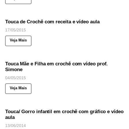
64
Views
◉
NOTICIAS
Touca de Crochê com receita e vídeo aula
17/05/2015
Veja Mais
38
Views
◉
NOTICIAS
Touca Mãe e Filha em crochê com vídeo prof.
Simone
04/05/2015
Veja Mais
48
Views
◉
NOTICIAS
Touca/ Gorro infantil em crochê com gráfico e vídeo
aula
13/06/2014