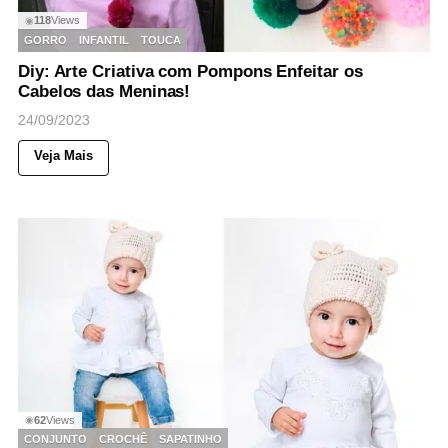
118
Views
◉
GORRO
INFANTIL
TOUCA
Diy: Arte Criativa com Pompons Enfeitar os
Cabelos das Meninas!
24/09/2023
Veja Mais
62
Views
◉
CONJUNTO
CROCHÊ
SAPATINHO