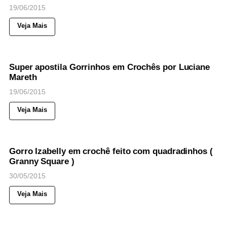
19/06/2015
Veja Mais
35
Views
◉
NOTICIAS
Super apostila Gorrinhos em Crochês por Luciane
Mareth
19/06/2015
Veja Mais
94
Views
◉
NOTICIAS
Gorro Izabelly em crochê feito com quadradinhos (
Granny Square )
30/05/2015
Veja Mais
71
Views
◉
NOTICIAS