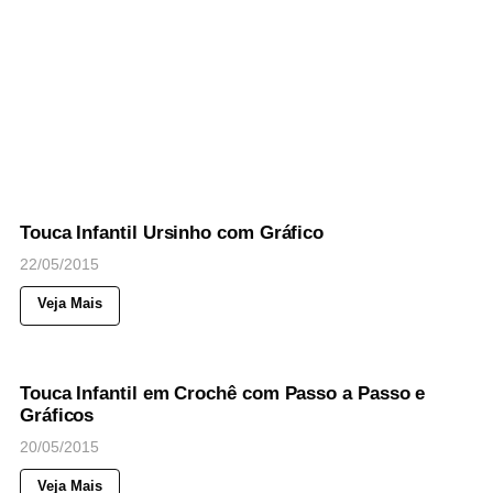
44
Views
◉
NOTICIAS
Touca Infantil Ursinho com Gráfico
22/05/2015
Veja Mais
49
Views
◉
NOTICIAS
Touca Infantil em Crochê com Passo a Passo e
Gráficos
20/05/2015
Veja Mais