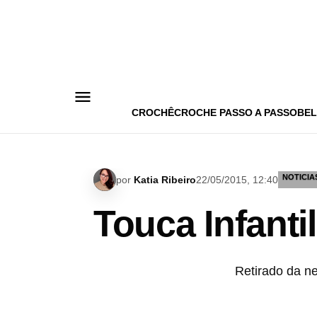
Pular
para
o
conteúdo
CROCHÊ
CROCHE PASSO A PASSO
BEL
NOTICIA
por
Katia Ribeiro
22/05/2015, 12:40
Touca Infanti
Retirado da ne