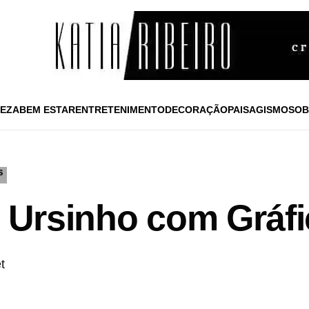
EZA
BEM ESTAR
ENTRETENIMENTO
DECORAÇÃO
PAISAGISMO
SOB
S
l Ursinho com Gráf
t