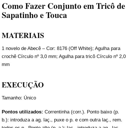
Como Fazer Conjunto em Tricô de
Sapatinho e Touca
MATERIAIS
1 novelo de Abecê – Cor: 8176 (Off White); Agulha para
crochê Círculo nº 3,0 mm; Agulha para tricô Círculo nº 2,0
mm
EXECUÇÃO
Tamanho: Único
Pontos utilizados:
Correntinha (corr.). Ponto baixo (p.
b.): introduza a ag. laç., puxe o p. e com outra laç., rem.
todos os p.. Ponto alto (p. a.): laç., introduza a ag., laç.,