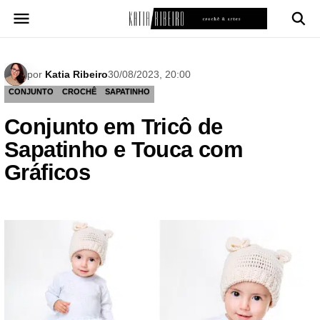
Pular
para
o
conteúdo
por
Katia Ribeiro
30/08/2023, 20:00
CONJUNTO
CROCHÊ
SAPATINHO
Conjunto em Tricô de
Sapatinho e Touca com
Gráficos