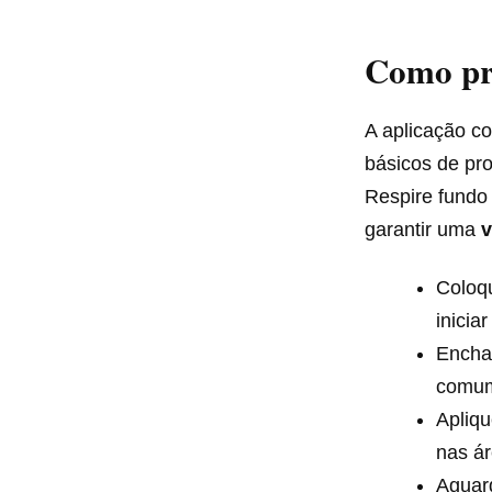
Como pre
A aplicação c
básicos de pro
Respire fundo
garantir uma
v
Coloq
inicia
Encha 
comu
Apliq
nas á
Aguar