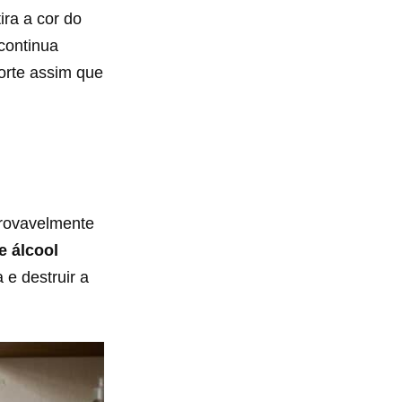
ra a cor do
continua
forte assim que
provavelmente
e álcool
 e destruir a