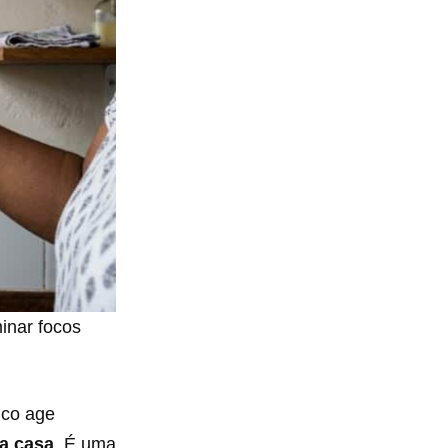
inar focos
ico age
da casa
. É uma