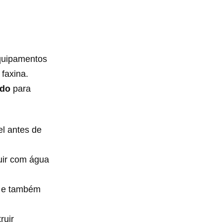
equipamentos
 faxina.
odo
para
l antes de
uir com água
a e também
ruir