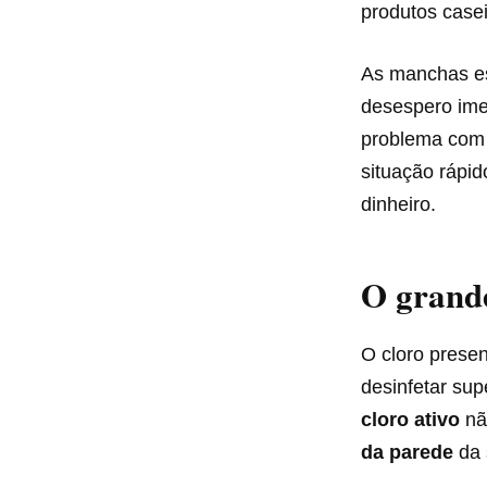
produtos casei
As manchas es
desespero imed
problema com o
situação rápid
dinheiro.
O grande
O cloro presen
desinfetar sup
cloro ativo
nã
da parede
da 