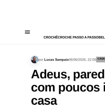
Pular
para
o
conteúdo
CROCHÊ
CROCHE PASSO A PASSO
BEL
CASA
por
Lucas Sampaio
06/06/2026, 22:00
Adeus, pared
com poucos i
casa