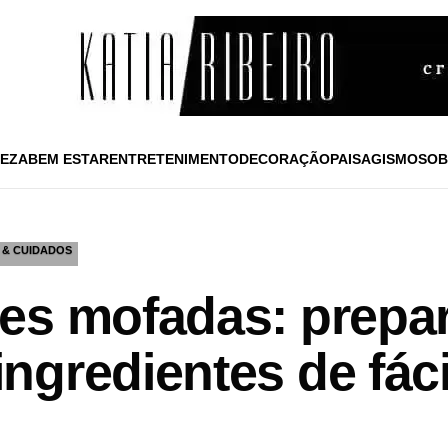
EZA
BEM ESTAR
ENTRETENIMENTO
DECORAÇÃO
PAISAGISMO
SOB
 & CUIDADOS
es mofadas: prepar
ngredientes de fác