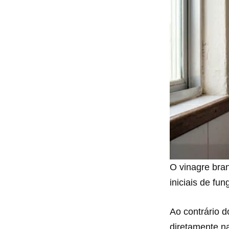
O vinagre bra
iniciais de fu
Ao contrário d
diretamente n