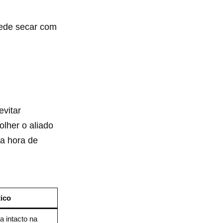
rede secar com
evitar
olher o aliado
na hora de
ico
a intacto na