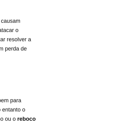
s causam
atacar o
ar resolver a
em perda de
 bem para
o entanto o
so ou o
reboco