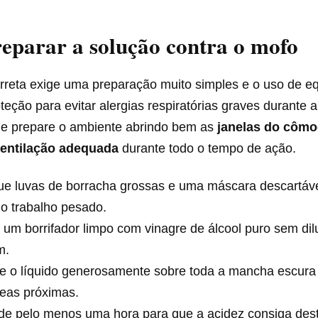
parar a solução contra o mofo
orreta exige uma preparação muito simples e o uso de 
teção para evitar alergias respiratórias graves durante a
 e prepare o ambiente abrindo bem as
janelas do côm
entilação adequada
durante todo o tempo de ação.
ue luvas de borracha grossas e uma máscara descartáve
r o trabalho pesado.
um borrifador limpo com vinagre de álcool puro sem dil
m.
ue o líquido generosamente sobre toda a mancha escur
reas próximas.
de pelo menos uma hora para que a acidez consiga dest