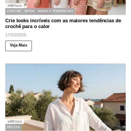
60
Views
◉
CROCHÊ
MODA
MODA & TENDENCIAS
Crie looks incríveis com as maiores tendências de
crochê para o calor
17/03/2026
Veja Mais
58
Views
◉
BELEZA