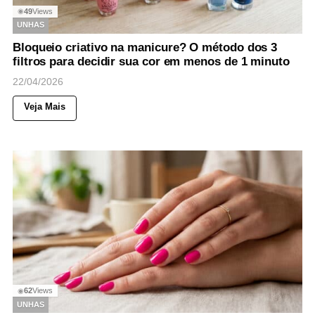
49
Views
◉
UNHAS
Bloqueio criativo na manicure? O método dos 3
filtros para decidir sua cor em menos de 1 minuto
22/04/2026
Veja Mais
62
Views
◉
UNHAS