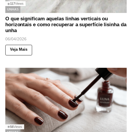
117
Views
◉
UNHAS
O que significam aquelas linhas verticais ou
horizontais e como recuperar a superfície lisinha da
unha
06/04/2026
Veja Mais
56
Views
◉