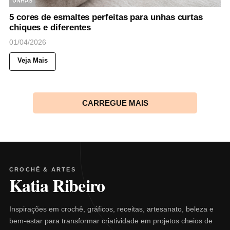
UNHAS
5 cores de esmaltes perfeitas para unhas curtas
chiques e diferentes
01/04/2026
Veja Mais
CARREGUE MAIS
CROCHÊ & ARTES
Katia Ribeiro
Inspirações em crochê, gráficos, receitas, artesanato, beleza e
bem-estar para transformar criatividade em projetos cheios de