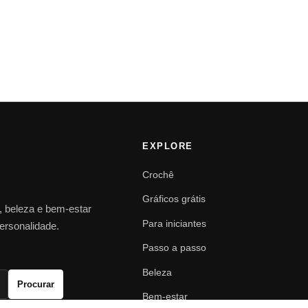
EXPLORE
Crochê
Gráficos grátis
o, beleza e bem-estar
Para iniciantes
personalidade.
Passo a passo
Beleza
Procurar
Bem-estar