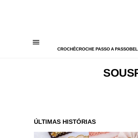
Pular
para
o
conteúdo
CROCHÊ
CROCHE PASSO A PASSO
BEL
SOUS
ÚLTIMAS HISTÓRIAS