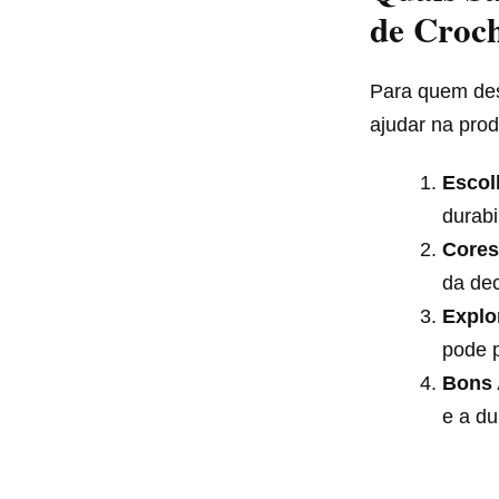
de Croc
Para quem des
ajudar na pro
Escol
durabi
Cores
da de
Explo
pode p
Bons
e a du