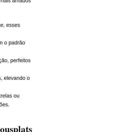
s mais amados
de, esses
m o padrão
ão, perfeitos
, elevando o
relas ou
ões.
ousplats