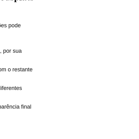
ões pode
, por sua
om o restante
iferentes
rência final