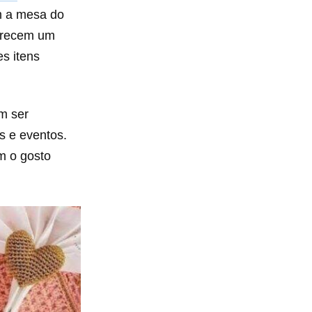
m a mesa do
erecem um
es itens
m ser
s e eventos.
em o gosto