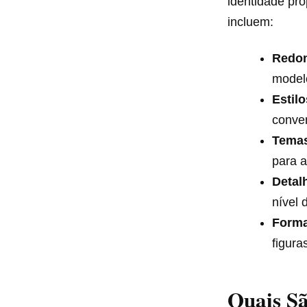
identidade pr
incluem:
Redon
model
Estil
conven
Temas
para a
Detal
nível 
Forma
figura
Quais Sã