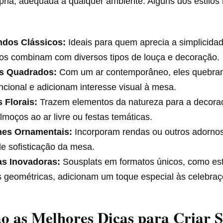
ópria, adequada a qualquer ambiente. Alguns dos estilo
dos Clássicos:
Ideais para quem aprecia a simplicida
os combinam com diversos tipos de louça e decoração.
os Quadrados:
Com um ar contemporâneo, eles quebra
cional e adicionam interesse visual à mesa.
 Florais:
Trazem elementos da natureza para a decoraç
lmoços ao ar livre ou festas temáticas.
hes Ornamentais:
Incorporam rendas ou outros adornos
de sofisticação da mesa.
s Inovadoras:
Sousplats em formatos únicos, como est
s geométricas, adicionam um toque especial às celebraç
o as Melhores Dicas para Criar S