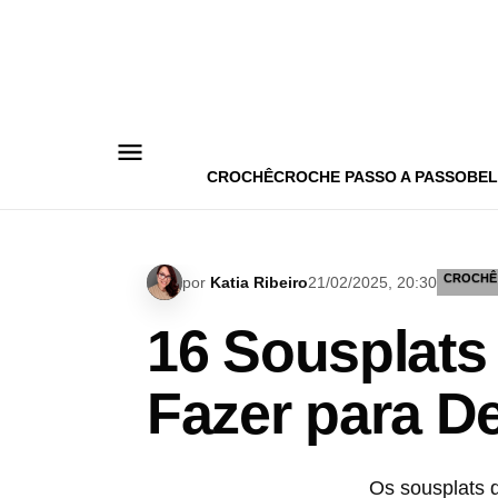
Pular
para
o
conteúdo
CROCHÊ
CROCHE PASSO A PASSO
BEL
CROCHÊ
por
Katia Ribeiro
21/02/2025, 20:30
16 Sousplat
Fazer para D
Os sousplats