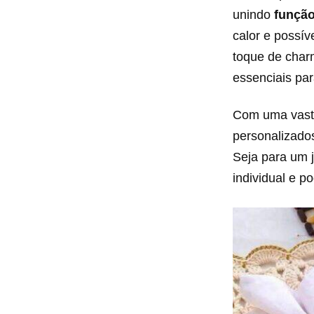
unindo
funçã
calor e possí
toque de charm
essenciais par
Com uma vasta
personalizado
Seja para um j
individual e 