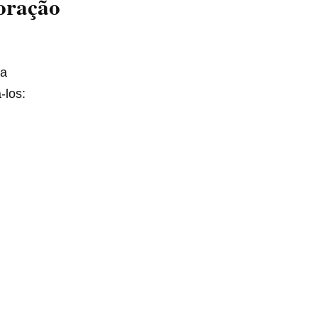
oração
 a
-los: