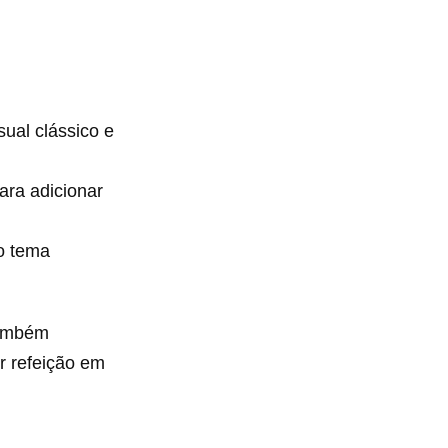
ual clássico e
ara adicionar
o tema
também
er refeição em