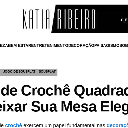
EZA
BEM ESTAR
ENTRETENIMENTO
DECORAÇÃO
PAISAGISMO
SOB
JOGO DE SOUSPLAT
SOUSPLAT
s de Crochê Quadr
eixar Sua Mesa Ele
 de
crochê
exercem um papel fundamental nas
decoraç