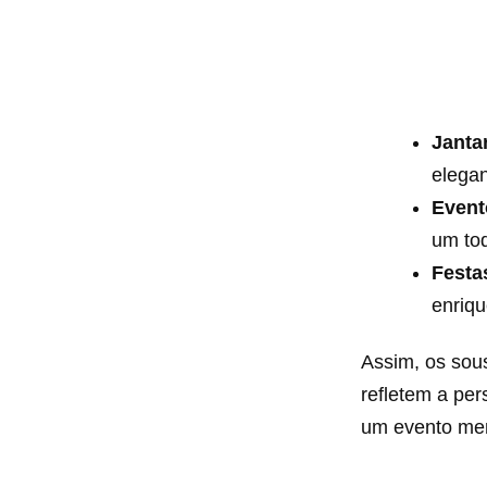
Janta
elegan
Event
um to
Festa
enriqu
Assim, os sou
refletem a per
um evento me