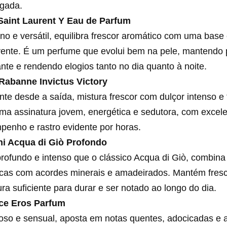
ngada.
Saint Laurent Y Eau de Parfum
o e versátil, equilibra frescor aromático com uma base
vente. É um perfume que evolui bem na pele, mantendo
nte e rendendo elogios tanto no dia quanto à noite.
Rabanne Invictus Victory
te desde a saída, mistura frescor com dulçor intenso e
a assinatura jovem, energética e sedutora, com excel
enho e rastro evidente por horas.
i Acqua di Giò Profondo
rofundo e intenso que o clássico Acqua di Giò, combina
icas com acordes minerais e amadeirados. Mantém fres
ura suficiente para durar e ser notado ao longo do dia.
ce Eros Parfum
oso e sensual, aposta em notas quentes, adocicadas e 