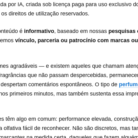
rada por IA, criada sob licença paga para uso exclusivo do
 os direitos de utilização reservados.
onteúdo é
informativo
, baseado em nossas
pesquisas 
 temos
vínculo, parceria ou patrocínio com marcas o
mes agradáveis — e existem aqueles que chamam aten
fragrâncias que não passam despercebidas, permanece
e despertam comentários espontâneos. O tipo de
perfum
nos primeiros minutos, mas também sustenta essa impr
s têm algo em comum: performance elevada, construçã
 olfativa fácil de reconhecer. Não são discretos, mas 
 marcantes na medida certa, daqueles que fazem alguém 