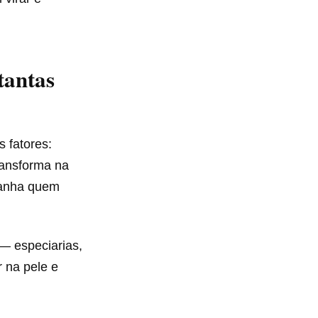
tantas
 fatores:
transforma na
panha quem
— especiarias,
 na pele e