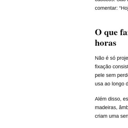
comentar: “Hoj
O que fa
horas
Não é só proje
fixação consis
pele sem perd
usa ao longo d
Além disso, e
madeiras, âmb
criam uma se