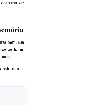
e costuma ser
memória
irar bem. Ele
o de perfume
eiro.
transformar o