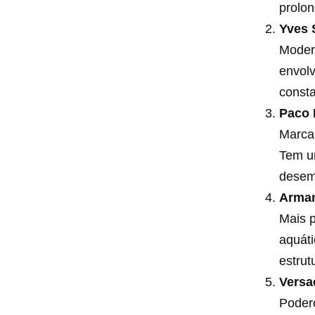
prolo
Yves 
Modern
envol
consta
Paco 
Marcan
Tem um
desemp
Arman
Mais p
aquát
estrut
Versa
Poder