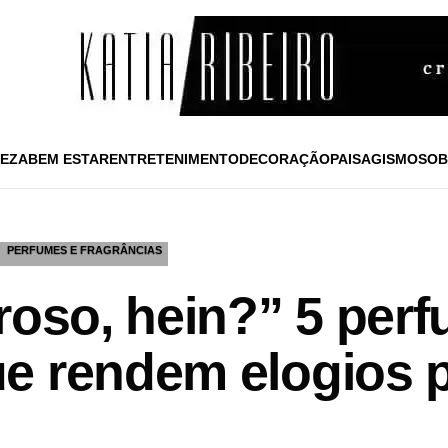
EZA
BEM ESTAR
ENTRETENIMENTO
DECORAÇÃO
PAISAGISMO
SOB
PERFUMES E FRAGRÂNCIAS
iroso, hein?” 5 per
e rendem elogios p