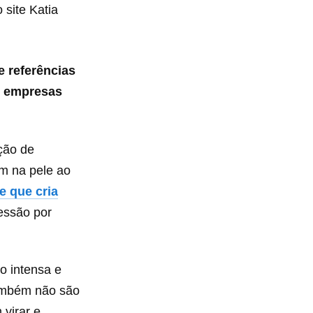
 site Katia
e referências
u empresas
ção de
m na pele ao
e que cria
essão por
o intensa e
também não são
virar e