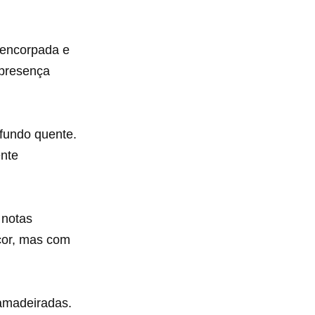
 encorpada e
 presença
 fundo quente.
ente
 notas
cor, mas com
amadeiradas.