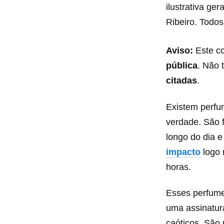
ilustrativa ge
Ribeiro. Todos
Aviso:
Este c
pública
. Não
citadas
.
Existem perfu
verdade. São 
longo do dia 
impacto
logo 
horas.
Esses perfume
uma assinatura
caóticos. São