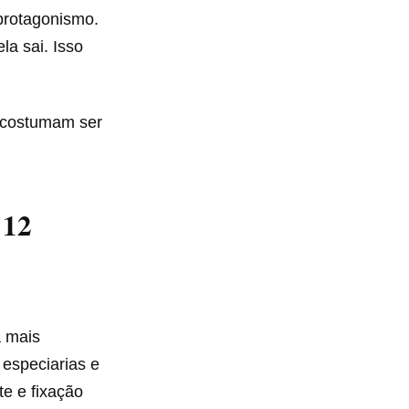
protagonismo.
a sai. Isso
, costumam ser
 12
a mais
 especiarias e
e e fixação