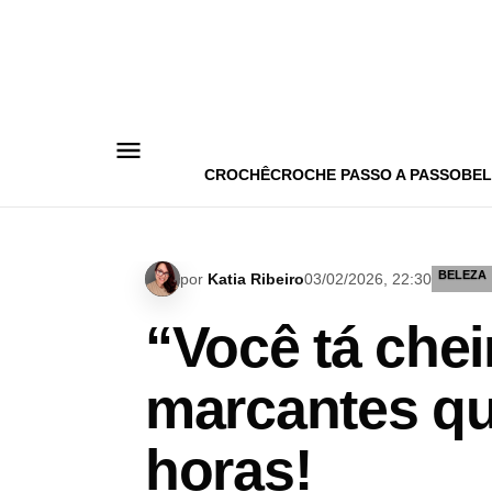
Pular
para
o
conteúdo
CROCHÊ
CROCHE PASSO A PASSO
BEL
BELEZA
por
Katia Ribeiro
03/02/2026, 22:30
“Você tá che
marcantes qu
horas!