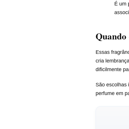
É um p
associ
Quando 
Essas fragrân
cria lembranç
dificilmente 
São escolhas i
perfume em par