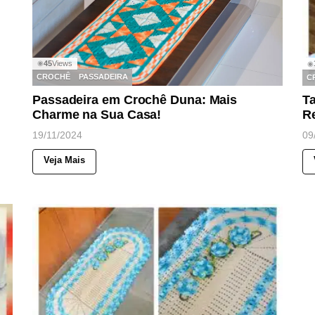
45
Views
◉
◉
CROCHÊ
PASSADEIRA
C
Passadeira em Crochê Duna: Mais
Ta
Charme na Sua Casa!
Re
19/11/2024
09
Veja Mais