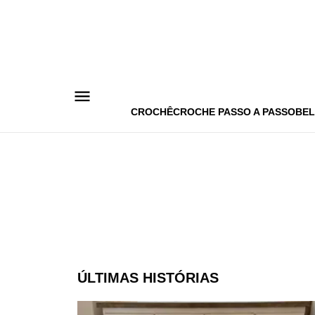
Pular
para
o
conteúdo
CROCHÊ
CROCHE PASSO A PASSO
BEL
ÚLTIMAS HISTÓRIAS