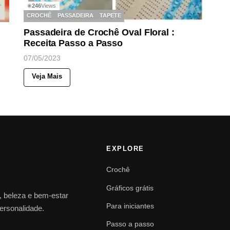
246
Views
◉
CROCHÊ
PASSADEIRA
TAPETE
Passadeira de Crochê Oval Floral :
Receita Passo a Passo
07/05/2023
Veja Mais
EXPLORE
Crochê
Gráficos grátis
o, beleza e bem-estar
Para iniciantes
personalidade.
Passo a passo