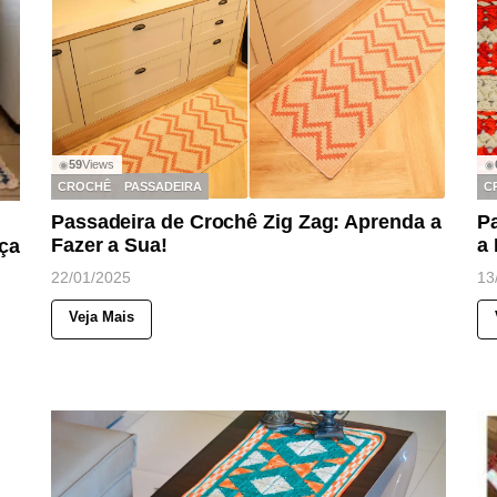
59
Views
◉
◉
CROCHÊ
PASSADEIRA
C
Passadeira de Crochê Zig Zag: Aprenda a
P
Fazer a Sua!
a
ça
22/01/2025
13
Veja Mais