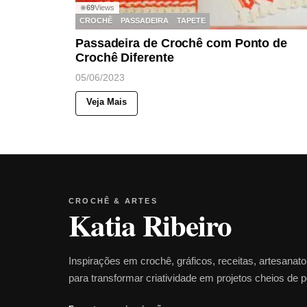
69
Views
◉
CROCHÊ
PASSADEIRA
TAPETE
Passadeira de Crochê com Ponto de
Crochê Diferente
05/06/2023
Veja Mais
CROCHÊ & ARTES
Katia Ribeiro
Inspirações em crochê, gráficos, receitas, artesanat
para transformar criatividade em projetos cheios de 