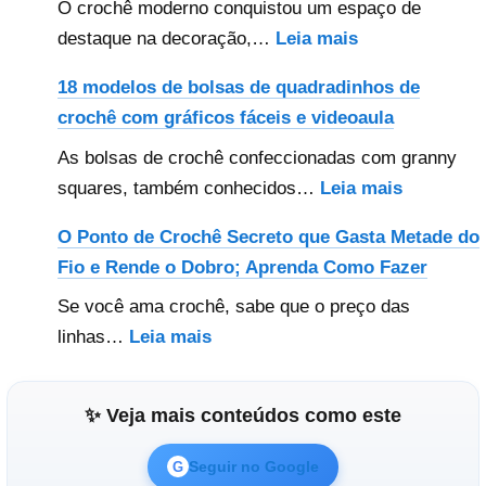
O crochê moderno conquistou um espaço de
:
destaque na decoração,…
Leia mais
Crochê
18 modelos de bolsas de quadradinhos de
Moderno:
crochê com gráficos fáceis e videoaula
Ideias,
As bolsas de crochê confeccionadas com granny
Inspirações
:
squares, também conhecidos…
Leia mais
e
18
Peças
O Ponto de Crochê Secreto que Gasta Metade do
modelos
Criativas
Fio e Rende o Dobro; Aprenda Como Fazer
de
para
Se você ama crochê, sabe que o preço das
bolsas
Fazer
:
linhas…
Leia mais
de
O
quadradi
Ponto
de
✨ Veja mais conteúdos como este
de
crochê
Crochê
com
Seguir no Google
G