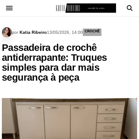
Pular
para
o
conteúdo
CROCHÊ
por
Katia Ribeiro
13/05/2026, 14:00
Passadeira de crochê
antiderrapante: Truques
simples para dar mais
segurança à peça