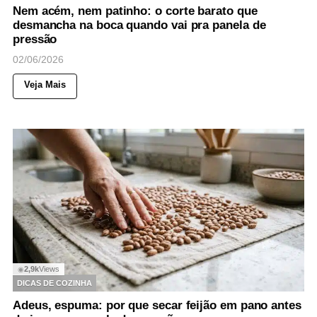
Nem acém, nem patinho: o corte barato que
desmancha na boca quando vai pra panela de
pressão
02/06/2026
Veja Mais
2,9k
Views
◉
DICAS DE COZINHA
Adeus, espuma: por que secar feijão em pano antes