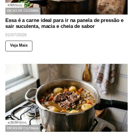
93
Views
◉
DICAS DE COZINHA
Essa é a carne ideal para ir na panela de pressão e
sair suculenta, macia e cheia de sabor
01/07/2026
Veja Mais
30,5k
Views
◉
DICAS DE COZINHA