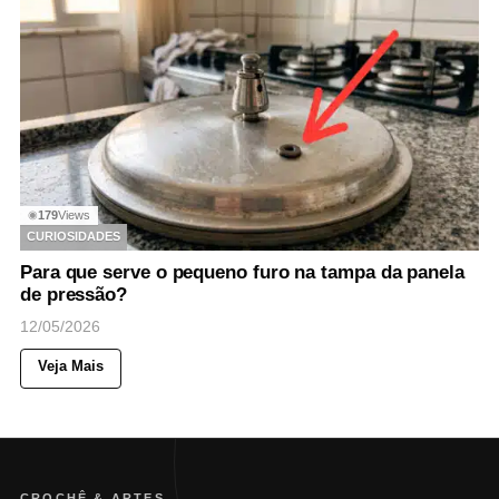
179
Views
◉
CURIOSIDADES
Para que serve o pequeno furo na tampa da panela
de pressão?
12/05/2026
Veja Mais
CROCHÊ & ARTES