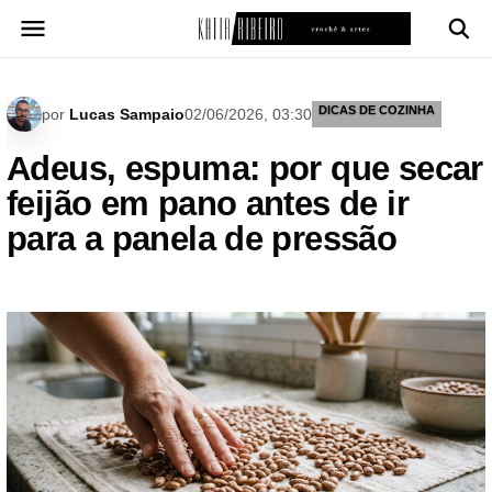
Pular
para
o
conteúdo
DICAS DE COZINHA
por
Lucas Sampaio
02/06/2026, 03:30
Adeus, espuma: por que secar
feijão em pano antes de ir
para a panela de pressão