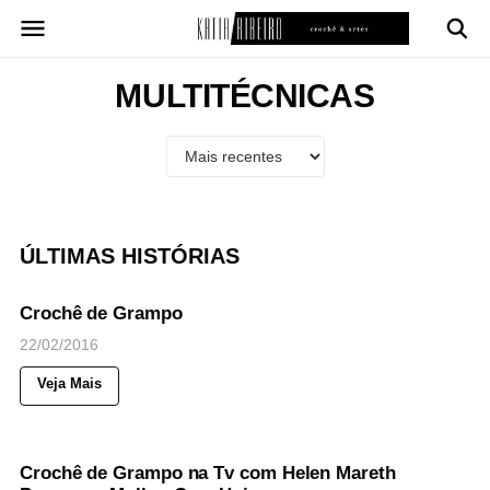
Pular
para
o
conteúdo
MULTITÉCNICAS
ÚLTIMAS HISTÓRIAS
64
Views
◉
NOTICIAS
Crochê de Grampo
22/02/2016
Veja Mais
44
Views
◉
NOTICIAS
Crochê de Grampo na Tv com Helen Mareth