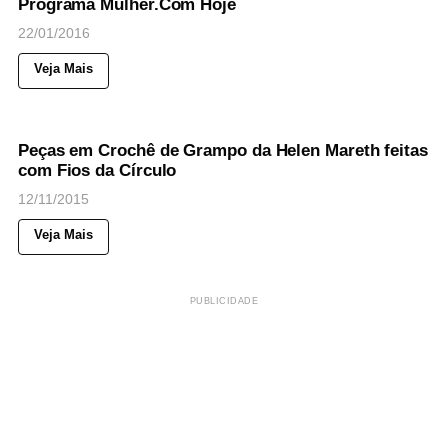
Programa Mulher.Com Hoje
22/01/2016
Veja Mais
73
Views
◉
NOTICIAS
Peças em Crochê de Grampo da Helen Mareth feitas
com Fios da Círculo
12/11/2015
Veja Mais
PUBLICIDADE