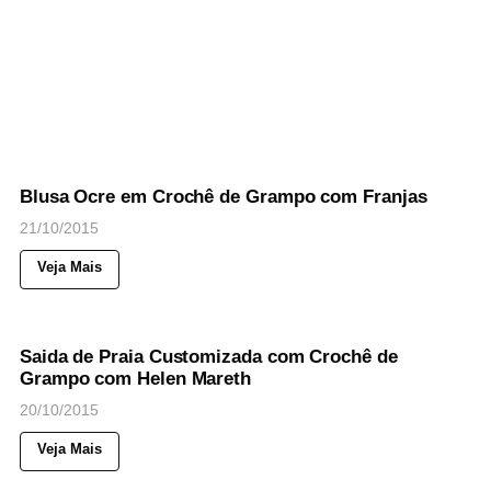
60
Views
◉
NOTICIAS
Blusa Ocre em Crochê de Grampo com Franjas
21/10/2015
Veja Mais
76
Views
◉
NOTICIAS
Saida de Praia Customizada com Crochê de
Grampo com Helen Mareth
20/10/2015
Veja Mais
43
Views
◉