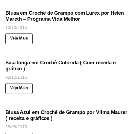
NOTICIAS
Blusa em Crochê de Grampo com Lurex por Helen
Mareth – Programa Vida Melhor
13/10/2015
Veja Mais
49
Views
◉
NOTICIAS
Saia longa em Crochê Colorida ( Com receita e
gráfico )
09/10/2015
Veja Mais
73
Views
◉
NOTICIAS
Blusa Azul em Crochê de Grampo por Vilma Maurer
( receita e gráficos )
28/09/2015