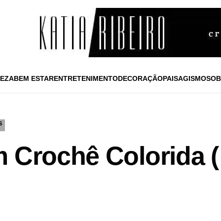
EZA
BEM ESTAR
ENTRETENIMENTO
DECORAÇÃO
PAISAGISMO
SOB
S
m Crochê Colorida (