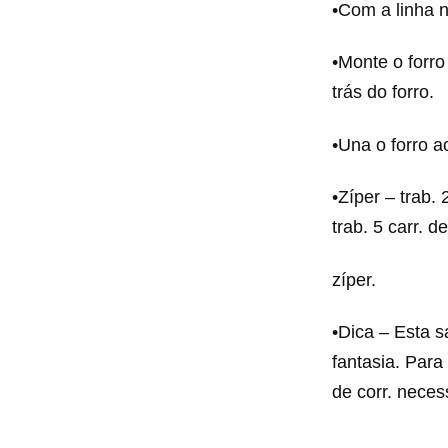
•Com a linha n
•Monte o forro
trás do forro.
•Una o forro 
•Zíper – trab. 
trab. 5 carr. d
zíper.
•Dica – Esta s
fantasia. Para
de corr. neces