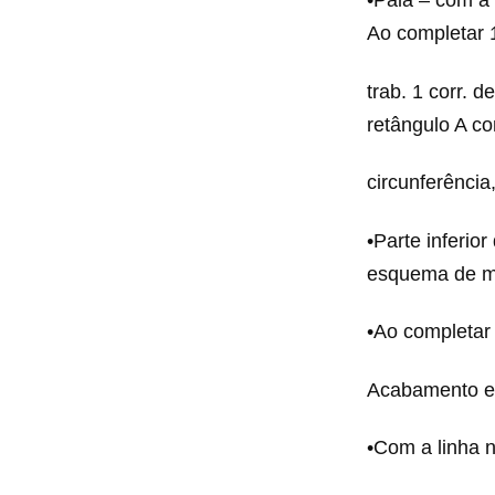
•Pala – com a l
Ao completar 
trab. 1 corr. 
retângulo A c
circunferência
•Parte inferio
esquema de m
•Ao completar 
Acabamento 
•Com a linha na