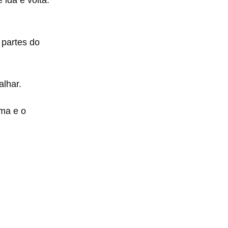
 ida e volta.
 partes do
alhar.
ama e o