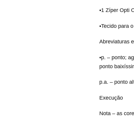
•1 Zíper Opti 
•Tecido para o 
Abreviaturas 
•p. – ponto; ag
ponto baixíssi
p.a. – ponto a
Execução
Nota – as core