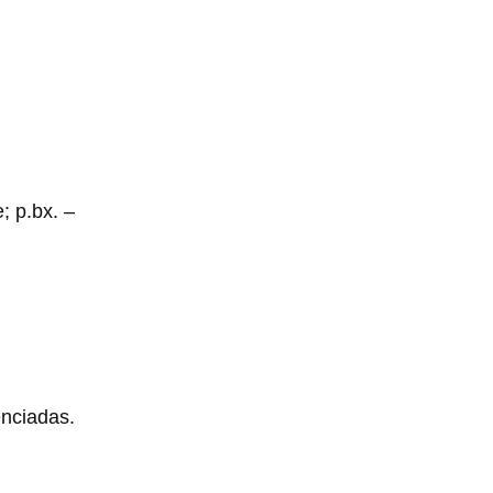
e; p.bx. –
enciadas.