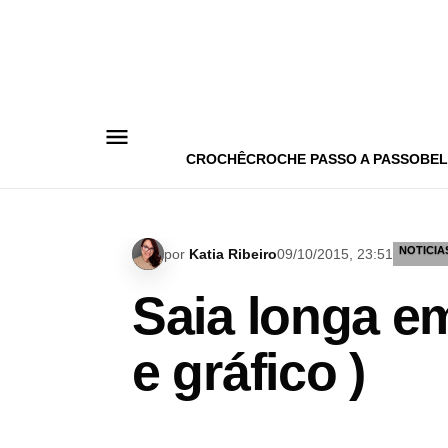
Pular
para
o
conteúdo
CROCHÊ
CROCHE PASSO A PASSO
BEL
NOTICIA
por
Katia Ribeiro
09/10/2015, 23:51
Saia longa e
e gráfico )