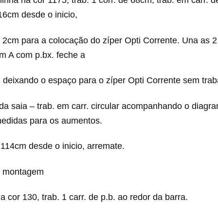
inha na cor 1175, trab. 1 corr. de 68cm, trab. em carr. de
16cm desde o inicio,
de 2cm para a colocação do zíper Opti Corrente. Una as 2
om A com p.bx. feche a
, deixando o espaço para o zíper Opti Corrente sem trab
r da saia – trab. em carr. circular acompanhando o diagr
edidas para os aumentos.
114cm desde o inicio, arremate.
e montagem
 cor 130, trab. 1 carr. de p.b. ao redor da barra.