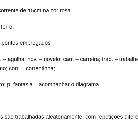
Corrente de 15cm na cor rosa
forro.
e pontos empregados
. – agulha; nov. – novelo; carr. – carreira; trab. – trabalh
mo; corr. – correntinha;
lto; p. fantasia – acompanhar o diagrama.
s são trabalhadas aleatoriamente, com repetições difer